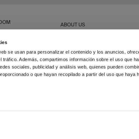
OOM
ABOUT US
ROOM
SUSTAINABILITY
G
ies
BASSOLS BUSINESS
ET
web se usan para personalizar el contenido y los anuncios, ofrec
el tráfico. Además, compartimos información sobre el uso que ha
HWEAR
edes sociales, publicidad y análisis web, quienes pueden combin
proporcionado o que hayan recopilado a partir del uso que haya
TERMS AND CONDITIONS
PRIVACY POL
 INC. ALL RIGHTS RESERVED.