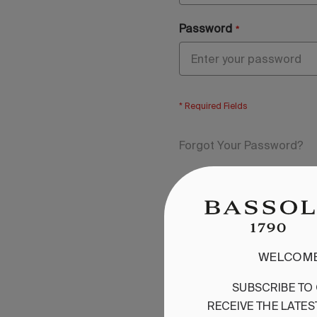
Password
Forgot Your Password?
Don't have an accou
WELCOME
Create an Account
SUBSCRIBE
TO
RECEIVE
THE
LATES