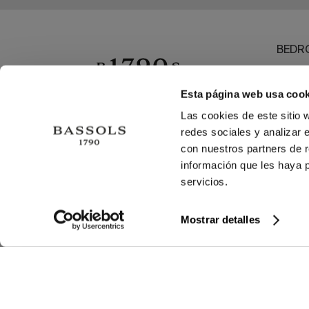
BEDR
BATH
DININ
Esta página web usa cook
OUTL
Las cookies de este sitio 
redes sociales y analizar 
BEAC
con nuestros partners de r
información que les haya 
servicios.
©2026 COPYRIGHT © 2013-PRESENT MAGENTO,
Mostrar detalles
Close
Order by
Clear
Apply