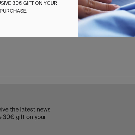
SIVE
30€
GIFT
ON
YOUR
PURCHASE
.
eive the latest news
e 30€ gift on your