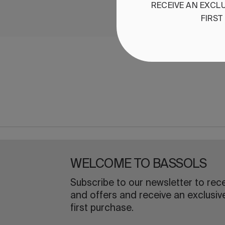
RECEIVE
AN
EXCLU
FIRST
WELCOME TO BASSOLS
Subscribe to our newsletter to rec
and offers and receive an exclusiv
first purchase.