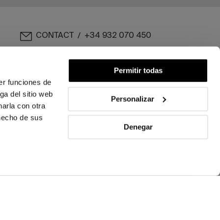
CONTACT
+34 932 070 450
/
FREQUENT QUESTIONS
SHIPPING & RETURNS
Permitir todas
er funciones de
ga del sitio web
ENGLISH
/
ESPAÑOL
/
FRANÇAIS
Personalizar
arla con otra
 hecho de sus
Denegar
FOLLOW US
ICY