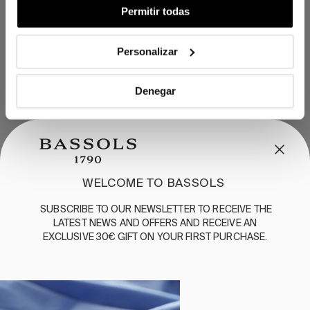
Permitir todas
Personalizar
Denegar
CUSTOMER SERVICE
/
CONTACT
+34 932 070 450
FREQUENT QUESTIONS
WELCOME TO BASSOLS
SHIPPING & RETURNS
SUBSCRIBE
TO
OUR
NEWSLETTER
TO
RECEIVE
THE
ENGLISH
/
ESPAÑOL
/
FRANÇAIS
LATEST
NEWS
AND
OFFERS
AND
RECEIVE
AN
EXCLUSIVE
30€
GIFT
ON
YOUR
FIRST
PURCHASE
.
BASSOLS
ABOUT US
SUSTAINABILITY
BASSOLS BUSINESS