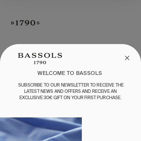
CUSTOMER SERVICE
/
CONTACT
+34 932 070 450
FREQUENT QUESTIONS
WELCOME TO BASSOLS
SHIPPING & RETURNS
SUBSCRIBE
TO
OUR
NEWSLETTER
TO
RECEIVE
THE
ENGLISH
/
ESPAÑOL
/
FRANÇAIS
LATEST
NEWS
AND
OFFERS
AND
RECEIVE
AN
EXCLUSIVE
30€
GIFT
ON
YOUR
FIRST
PURCHASE
.
BASSOLS
ABOUT US
SUSTAINABILITY
BASSOLS BUSINESS