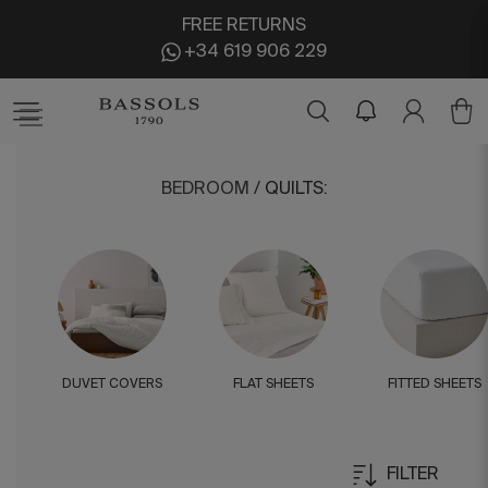
FREE RETURNS
+34 619 906 229
BEDROOM
/
QUILTS
:
DUVET COVERS
FLAT SHEETS
FITTED SHEETS
FILTER