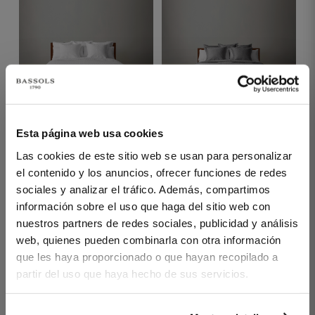
1 PIECES
300 THREADS
1 PIECES
300 THREADS
Esta página web usa cookies
BOUTI QUILT ROYAL
BOUTI QUILT ROYAL
Las cookies de este sitio web se usan para personalizar
WHITE
GREY
el contenido y los anuncios, ofrecer funciones de redes
€360.00
€390.00
€360.00
€390.00
-
-
sociales y analizar el tráfico. Además, compartimos
información sobre el uso que haga del sitio web con
€252.00
€273.00
€252.00
€273.00
-
-
nuestros partners de redes sociales, publicidad y análisis
web, quienes pueden combinarla con otra información
que les haya proporcionado o que hayan recopilado a
partir del uso que haya hecho de sus servicios.
YOU'VE REACHED THE END OF THE ITEM.