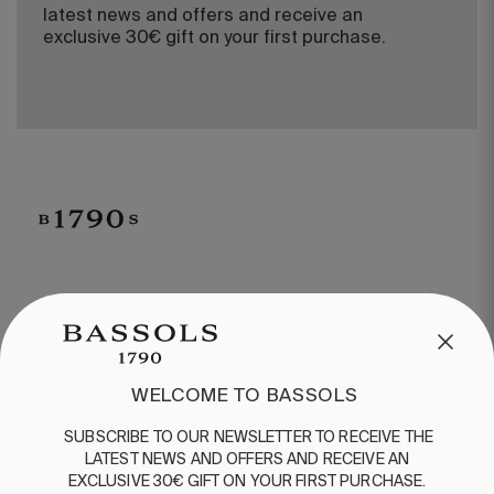
latest news and offers and receive an
exclusive 30€ gift on your first purchase.
CUSTOMER SERVICE
/
CONTACT
+34 932 070 450
FREQUENT QUESTIONS
WELCOME TO BASSOLS
SHIPPING & RETURNS
SUBSCRIBE
TO
OUR
NEWSLETTER
TO
RECEIVE
THE
ENGLISH
/
ESPAÑOL
/
FRANÇAIS
LATEST
NEWS
AND
OFFERS
AND
RECEIVE
AN
EXCLUSIVE
30€
GIFT
ON
YOUR
FIRST
PURCHASE
.