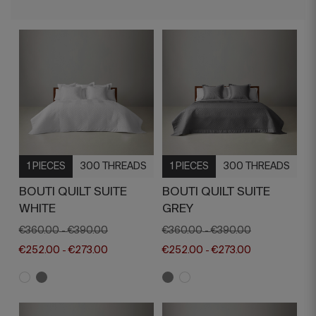
1 PIECES
300 THREADS
1 PIECES
300 THREADS
BOUTI QUILT SUITE
BOUTI QUILT SUITE
WHITE
GREY
€360.00
€390.00
€360.00
€390.00
-
-
€252.00
€273.00
€252.00
€273.00
-
-