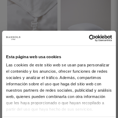
2 PIECES
1 PIECES
DIAMOND DUO
PEARL FIBRE CUSHION
Esta página web usa cookies
FEATHER DUVET
€30.00
Las cookies de este sitio web se usan para personalizar
FILLING (100 G + 150 G)
el contenido y los anuncios, ofrecer funciones de redes
€12.00
€450.00
€1,000.00
-
sociales y analizar el tráfico. Además, compartimos
información sobre el uso que haga del sitio web con
€180.00
€400.00
-
nuestros partners de redes sociales, publicidad y análisis
web, quienes pueden combinarla con otra información
que les haya proporcionado o que hayan recopilado a
partir del uso que haya hecho de sus servicios.
YOU'VE REACHED THE END OF THE ITEM.