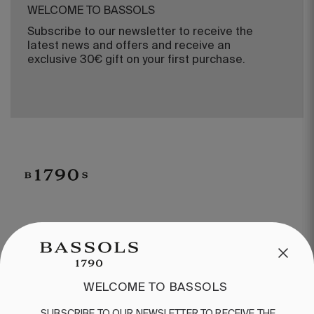
WELCOME TO BASSOLS
Subscribe to our newsletter to receive the
latest news and offers and receive an
exclusive 30€ gift on your first purchase.
CUSTOMER SERVICE
/
CONTACT
+34 932 070 450
FREQUENT QUESTIONS
WELCOME TO BASSOLS
SHIPPING & RETURNS