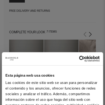
FREE DELIVERY AND RETURNS
7 ITEMS
COMPLETE YOUR LOOK
Esta página web usa cookies
Las cookies de este sitio web se usan para personalizar
Duvet Cover Linen Beige
Duvet Cover Linen White
Pillow Case Linen 
el contenido y los anuncios, ofrecer funciones de redes
sociales y analizar el tráfico. Además, compartimos
información sobre el uso que haga del sitio web con