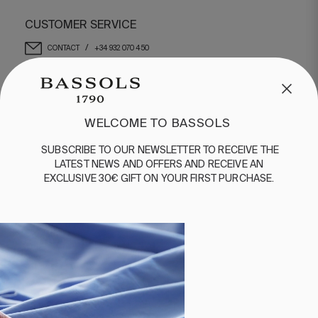
CUSTOMER SERVICE
/
CONTACT
+34 932 070 450
FREQUENT QUESTIONS
SHIPPING & RETURNS
ENGLISH
/
ESPAÑOL
/
FRANÇAIS
WELCOME TO BASSOLS
BASSOLS
SUBSCRIBE
TO
OUR
NEWSLETTER
TO
RECEIVE
THE
LATEST
NEWS
AND
OFFERS
AND
RECEIVE
AN
ABOUT US
EXCLUSIVE
30€
GIFT
ON
YOUR
FIRST
PURCHASE
.
SUSTAINABILITY
BASSOLS BUSINESS
FOLLOW US
TERMS AND CONDITIONS
PRIVACY POLICY
©2026 COPYRIGHT © 2013-PRESENT MAGENTO, INC. ALL