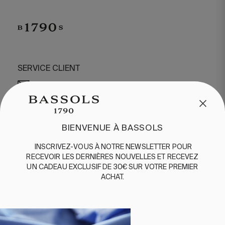
SERVICE CLIENT
/
CONTACT
+34 932 070 450
QUESTIONS FRÉQUENTES
EXPÉDITION ET RETOURS
BIENVENUE À BASSOLS
ENGLISH
/
ESPAÑOL
/
FRANÇAIS
INSCRIVEZ-VOUS
À
NOTRE
NEWSLETTER
POUR
BASSOLS
RECEVOIR
LES
DERNIÈRES
NOUVELLES
ET
RE
CEVEZ
UN
CADEAU
EXCLUSIF
DE 30€
SUR
VOTRE
PREMIER
ABOUT US
ACHAT
.
DURABILITE
BASSOLS BUSINESS
SUIVEZ-NOUS