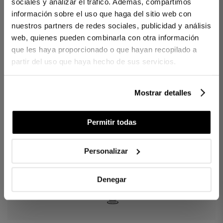
sociales y analizar el tráfico. Además, compartimos
información sobre el uso que haga del sitio web con
Taies d' Oreiller Regent Gris
nuestros partners de redes sociales, publicidad y análisis
Taies d' Oreiller bordés en satin.
web, quienes pueden combinarla con otra información
que les haya proporcionado o que hayan recopilado a
100 % combed and mercerized long staple cotton.
partir del uso que haya hecho de sus servicios.
Tissu satin 400 fils.
Confectionné avec bourdon.
Mostrar detalles
• 1 Taie d' oreiller avec 2 ouvertures (pour lits de 90 ou 135/140
cm) / 2 taies d'oreiller à fermeture portefeuille (pour lits de
150/160, 180/200 cm).
Permitir todas
Réf. 8422636822825-agrupado
Personalizar
DIFFÉRENCES ENTRE LES TISSUS
Denegar
COMBIEN DE FILS CHOISIR ?