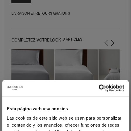
LIVRAISON ET RETOURS GRATUITS
8 ARTICLES
COMPLÉTEZ VOTRE LOOK
Drap Housse Satin 400
Drap Housse Satin 400
Housse de Couett
Esta página web usa cookies
Gris
Blanc
Regent Gris
Las cookies de este sitio web se usan para personalizar
el contenido y los anuncios, ofrecer funciones de redes