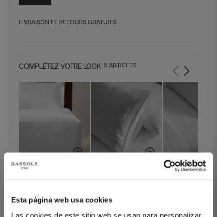
LIVRAISON ET RETOURS GRATUITS
5 ARTICLES
COMPLÉTEZ VOTRE LOOK
Drap Housse Satin 400
Taies d' Oreiller Regent
Drap Plat Regent B
Blanc
Blanc
Esta página web usa cookies
Las cookies de este sitio web se usan para personalizar