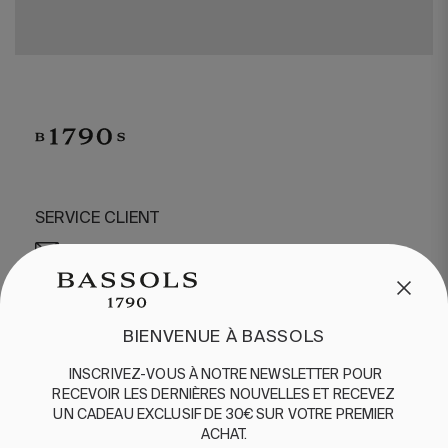
SERVICE CLIENT
/
CONTACT
+34 932 070 450
QUESTIONS FRÉQUENTES
EXPÉDITION ET RETOURS
BIENVENUE À BASSOLS
ENGLISH
/
ESPAÑOL
/
FRANÇAIS
INSCRIVEZ-VOUS
À
NOTRE
NEWSLETTER
POUR
BASSOLS
RECEVOIR
LES
DERNIÈRES
NOUVELLES
ET
RE
CEVEZ
UN
CADEAU
EXCLUSIF
DE 30€
SUR
VOTRE
PREMIER
ABOUT US
ACHAT
.