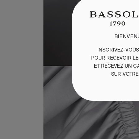
BIENVEN
INSCRIVEZ-VOU
POUR
RECEVOIR
L
ET
RE
CEVEZ
UN
C
SUR
VOTRE