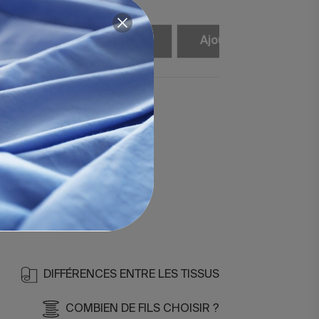
Ajouter
Ajouter
Ajouter
Ajou
atin 400 Gris
in de 400 fils.
 et mercerisé.
.
2-agrupado
DIFFÉRENCES ENTRE LES TISSUS
COMBIEN DE FILS CHOISIR ?