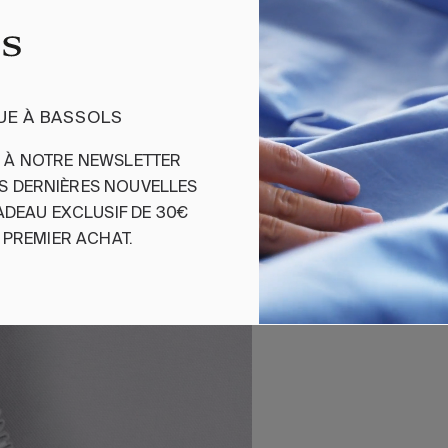
Ajouter
UE À BASSOLS
Drap Housse S
S
À
NOTRE
NEWSLETTER
ES
DERNIÈRES
NOUVELLES
Drap housse en sat
ADEAU
EXCLUSIF
DE 30€
PREMIER
ACHAT
.
100 % coton peigné
Tissu satin 400 fils
Réf. 842263682618