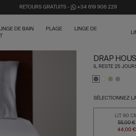
RETOURS GRATUITS
-
+34 619 906 229
LINGE DE BAIN
PLAGE
LINGE DE
L
T
DRAP HOUSS
IL RESTE 25 JOU
SÉLECTIONNEZ LA
LIT 90 C
55,00 €
44,00 €