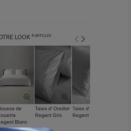
8 ARTICLES
OTRE LOOK
Housse de
Taies d' Oreiller
Taies d' Oreiller
Drap Plat
Couette
Regent Gris
Regent Blanc
Regent G
egent Blanc