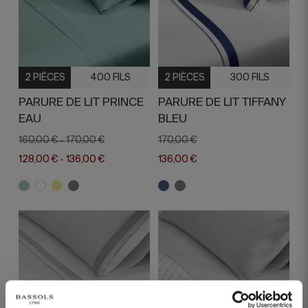
2 PIÈCES
400 FILS
2 PIÈCES
300 FILS
PARURE DE LIT PRINCE
PARURE DE LIT TIFFANY
EAU
BLEU
160,00 €
170,00 €
170,00 €
-
128,00 €
136,00 €
136,00 €
-