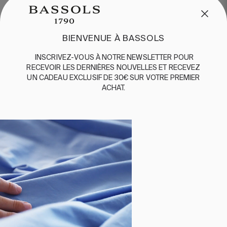
BIENVENUE À BASSOLS
INSCRIVEZ-VOUS
À
NOTRE
NEWSLETTER
POUR
RECEVOIR
LES
DERNIÈRES
NOUVELLES
ET
RE
CEVEZ
UN
CADEAU
EXCLUSIF
DE 30€
SUR
VOTRE
PREMIER
ACHAT
.
2 PIÈCES
200 FILS
2 PIÈCES
300 FILS
PARURE DE LIT SELVA
PARURE DE LIT TILIA
BEIGE
GRIS
60,00 €
75,00 €
100,00 €
-
36,00 €
45,00 €
-