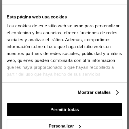
2 PIÈCES
300 FILS
3 PIÈCES
1000 FILS
Esta página web usa cookies
PARURE DE LIT TIFFANY
PARURE DE LIT TIARA
Las cookies de este sitio web se usan para personalizar
GRIS
BLANC
el contenido y los anuncios, ofrecer funciones de redes
sociales y analizar el tráfico. Además, compartimos
160,00 €
170,00 €
500,00 €
600,00 €
-
-
información sobre el uso que haga del sitio web con
128,00 €
136,00 €
-
nuestros partners de redes sociales, publicidad y análisis
web, quienes pueden combinarla con otra información
que les haya proporcionado o que hayan recopilado a
partir del uso que haya hecho de sus servicios.
Mostrar detalles
Permitir todas
Personalizar
3 PIÈCES
600 FILS
2 PIÈCES
300 FILS