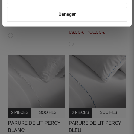
PARURE DE LIT
PARURE DE LIT
Denegar
ASTORIA BLANC
BEAUFORD BLANC
350,00 €
450,00 €
85,00 €
125,00 €
-
-
68,00 €
100,00 €
-
2 PIÈCES
300 FILS
2 PIÈCES
300 FILS
PARURE DE LIT PERCY
PARURE DE LIT PERCY
BLANC
BLEU