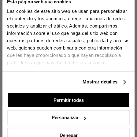
Esta página web usa cookies
Las cookies de este sitio web se usan para personalizar
YOU'VE REACHED THE END OF THE ITEM.
el contenido y los anuncios, ofrecer funciones de redes
sociales y analizar el tráfico. Además, compartimos
información sobre el uso que haga del sitio web con
nuestros partners de redes sociales, publicidad y análisis
PLUS SUR DIFFUSEUR À
web, quienes pueden combinarla con otra información
BÂTONNETS
que les haya proporcionado o que hayan recopilado a
partir del uso que haya hecho de sus servicios.
Mostrar detalles
Permitir todas
Personalizar
Denegar