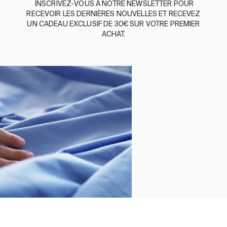
INSCRIVEZ-VOUS
À
NOTRE
NEWSLETTER
POUR
RECEVOIR
LES
DERNIÈRES
NOUVELLES
ET
RE
CEVEZ
ENGLISH
/
ESPAÑOL
/
FRANÇAIS
UN
CADEAU
EXCLUSIF
DE 30€
SUR
VOTRE
PREMIER
ACHAT
.
BASSOLS
ABOUT US
DURABILITE
BASSOLS BUSINESS
SUIVEZ-NOUS
TERMES ET CONDITIONS
POLITIQUE DE CONFIDENTIALITÉ
©2026 COPYRIGHT © 2013-PRESENT MAGENTO, INC. ALL
RIGHTS RESERVED.
Fermer
Trier par