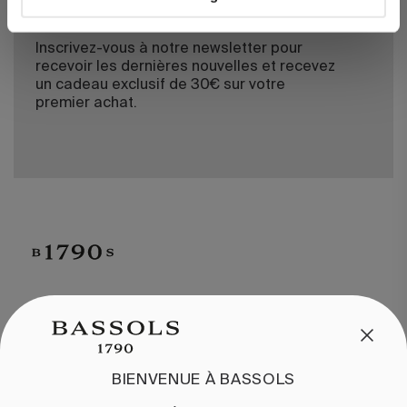
BIENVENUE À BASSOLS
Inscrivez-vous à notre newsletter pour
recevoir les dernières nouvelles et recevez
un cadeau exclusif de 30€ sur votre
premier achat.
SERVICE CLIENT
/
CONTACT
+34 932 070 450
BIENVENUE À BASSOLS
QUESTIONS FRÉQUENTES
EXPÉDITION ET RETOURS