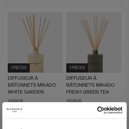
1 PIÈCES
1 PIÈCES
DIFFUSEUR À
DIFFUSEUR À
BÂTONNETS MIKADO
BÂTONNETS MIKADO
WHITE GARDEN
FRESH GREEN TEA
40,00 €
40,00 €
32,00 €
32,00 €