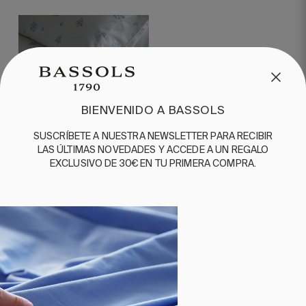
BIENVENIDO A BASSOLS
SUSCRÍBETE A NUESTRA NEWSLETTER PARA RECIBIR
2 PIEZAS
200 HILOS
LAS ÚLTIMAS NOVEDADES Y ACCEDE A UN REGALO
EXCLUSIVO DE 30€ EN TU PRIMERA COMPRA.
JUEGO DE SÁBANAS
PELARIA VERDE
110,00 €
150,00 €
-
55,00 €
75,00 €
-