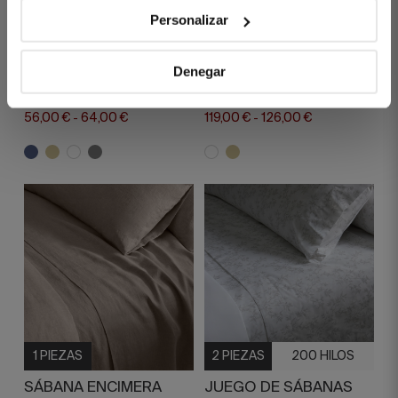
1 PIEZAS
300 HILOS
1 PIEZAS
Personalizar
SÁBANA ENCIMERA
SÁBANA ENCIMERA
CHAMONIX AZUL
LINEN BLANCO
Denegar
70,00 €
80,00 €
170,00 €
180,00 €
-
-
56,00 €
64,00 €
119,00 €
126,00 €
-
-
1 PIEZAS
2 PIEZAS
200 HILOS
SÁBANA ENCIMERA
JUEGO DE SÁBANAS