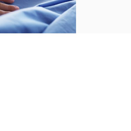
MÁS SOBRE JUEGO DE
SÁBANAS
Suscríbete a nuestra newsletter pare
recibir las últimas novedades y accede a
un regalo exclusivo de 30€ en tu primera
compra.