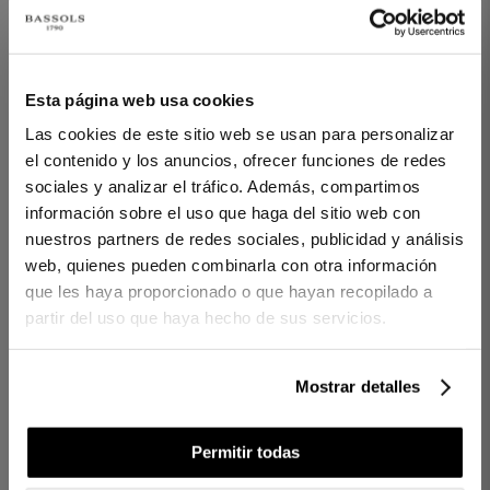
1 PIEZAS
300 HILOS
1 PIEZAS
300 HILOS
Esta página web usa cookies
SÁBANA ENCIMERA
SÁBANA ENCIMERA
Las cookies de este sitio web se usan para personalizar
CHAMONIX BEIGE
CHAMONIX GRIS
el contenido y los anuncios, ofrecer funciones de redes
70,00 €
80,00 €
70,00 €
80,00 €
-
-
sociales y analizar el tráfico. Además, compartimos
información sobre el uso que haga del sitio web con
56,00 €
64,00 €
56,00 €
64,00 €
-
-
nuestros partners de redes sociales, publicidad y análisis
web, quienes pueden combinarla con otra información
que les haya proporcionado o que hayan recopilado a
partir del uso que haya hecho de sus servicios.
Mostrar detalles
Permitir todas