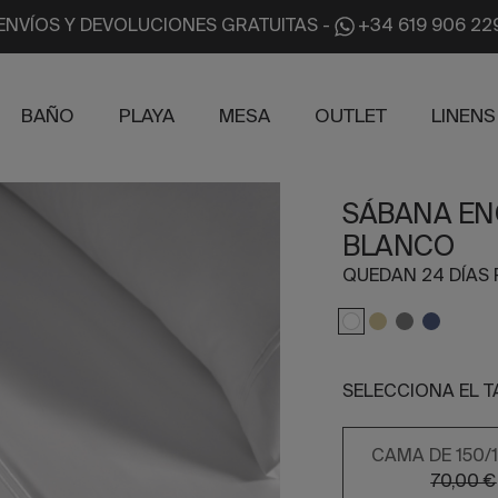
ENVÍOS Y DEVOLUCIONES GRATUITAS
-
+34 619 906 22
BAÑO
PLAYA
MESA
OUTLET
LINENS
SÁBANA EN
BLANCO
QUEDAN 24 DÍAS 
SELECCIONA EL 
CAMA DE 150/
70,00 €