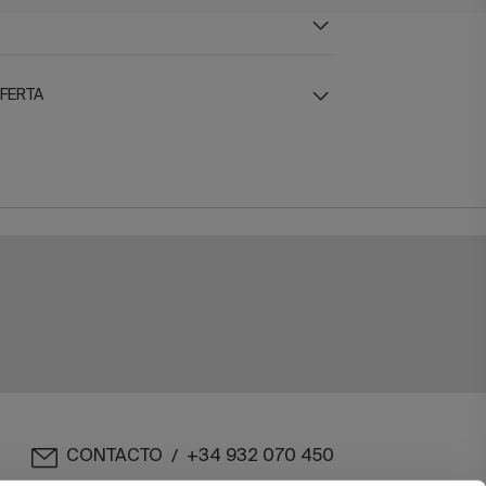
OFERTA
CONTACTO
+34 932 070 450
/