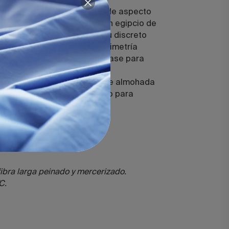
nco puro, suaves al tacto y de aspecto
s su composición en algodón egipcio de
ejido en satén de 300 hilos. Su discreto
sanal aporta una elegante simetría
rte en un diseño ideal como base para
ión.
funda nórdica y las fundas de almohada
con el mismo diseño bordado para
ibra larga peinado y mercerizado.
C.