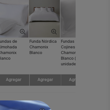
undas de
Funda Nórdica
Fundas de
Almohada
Chamonix
Cojines
Chamonix
Blanco
Chamonix
lanco
Blanco (Pack 2
unidades)
Agregar
Agregar
Agregar
ra Chamonix Blanco