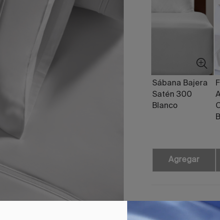
Sábana Bajera
F
Satén 300
Blanco
B
Agregar
Sábana Encime