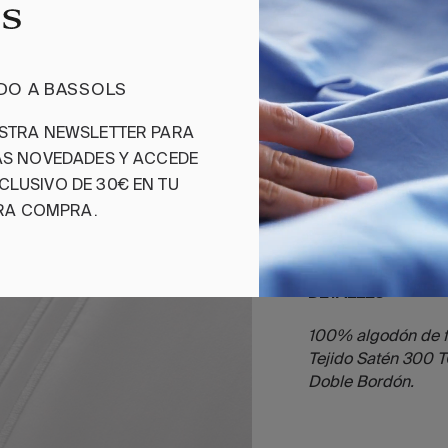
Una prenda en bla
impecable, gracia
fibra larga y su t
IDO A BASSOLS
doble bordón arte
visual y lo convie
ESTRA NEWSLETTER PARA
cualquier decorac
MAS NOVEDADES Y ACCEDE
Combínalo con la 
o cojín Chamonix 
CLUSIVO DE 30€ EN TU
completar el set.
RA COMPRA.
DETALLES
100% algodón de f
Tejido Satén 300 T
Doble Bordón.