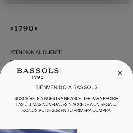
ATENCIÓN AL CLIENTE
/
CONTACTO
+34 932 070 450
PREGUNTAS FRECUENTES
ENVÍOS Y DEVOLUCIONES
BIENVENIDO A BASSOLS
ENGLISH
/
ESPAÑOL
/
FRANÇAIS
SUSCRÍBETE A NUESTRA NEWSLETTER PARA RECIBIR
BASSOLS
LAS ÚLTIMAS NOVEDADES Y ACCEDE A UN REGALO
EXCLUSIVO DE 30€ EN TU PRIMERA COMPRA.
NUESTRA HISTORIA
SOMOS SOSTENIBLES
BASSOLS BUSINESS