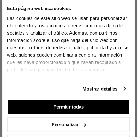
YOU'VE REACHED THE END OF THE ITEM.
Esta página web usa cookies
Las cookies de este sitio web se usan para personalizar
el contenido y los anuncios, ofrecer funciones de redes
sociales y analizar el tráfico. Además, compartimos
MÁS SOBRE
información sobre el uso que haga del sitio web con
AMBIENTADORES MIKADO
nuestros partners de redes sociales, publicidad y análisis
web, quienes pueden combinarla con otra información
que les haya proporcionado o que hayan recopilado a
partir del uso que haya hecho de sus servicios.
Mostrar detalles
Permitir todas
Personalizar