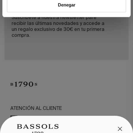
Denegar
Suscríbete a nuestra newsletter pare
recibir las últimas novedades y accede a
un regalo exclusivo de 30€ en tu primera
compra.
ATENCIÓN AL CLIENTE
/
CONTACTO
+34 932 070 450
PREGUNTAS FRECUENTES
ENVÍOS Y DEVOLUCIONES