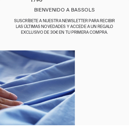
BIENVENIDO A BASSOLS
ENGLISH
/
ESPAÑOL
/
FRANÇAIS
SUSCRÍBETE A NUESTRA NEWSLETTER PARA RECIBIR
BASSOLS
LAS ÚLTIMAS NOVEDADES Y ACCEDE A UN REGALO
EXCLUSIVO DE 30€ EN TU PRIMERA COMPRA.
NUESTRA HISTORIA
SOMOS SOSTENIBLES
BASSOLS BUSINESS
GUÍA DE CUIDADOS
SÍGUENOS
TÉRMINOS Y
POLÍTICA DE
POLÍTICA
POLÍTICA
CANAL DE
CONDICIONES
PRIVACIDAD
DE
DE
DENUNCIAS
COOKIES
CALIDAD
©2026 BASSOLS
Cierra