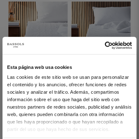
1 PIEZAS
1 PIEZAS
Esta página web usa cookies
PROTECTOR TOP
PROTECTOR BATISTA
Las cookies de este sitio web se usan para personalizar
REVER IMPERMEABLE
IMPERMEABLE BLANCO
el contenido y los anuncios, ofrecer funciones de redes
BLANCO
sociales y analizar el tráfico. Además, compartimos
información sobre el uso que haga del sitio web con
nuestros partners de redes sociales, publicidad y análisis
web, quienes pueden combinarla con otra información
que les haya proporcionado o que hayan recopilado a
YOU'VE REACHED THE END OF THE ITEM.
partir del uso que haya hecho de sus servicios.