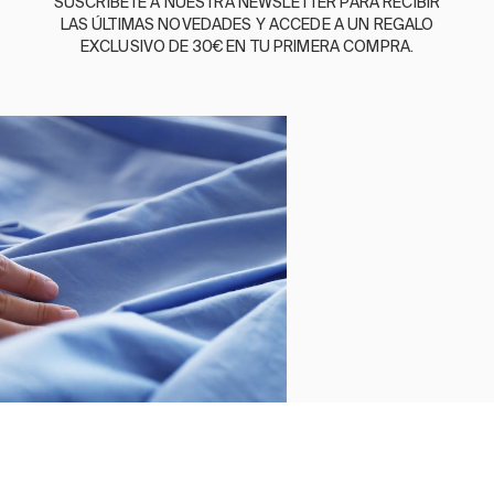
SUSCRÍBETE A NUESTRA NEWSLETTER PARA RECIBIR
BASSOLS
LAS ÚLTIMAS NOVEDADES Y ACCEDE A UN REGALO
EXCLUSIVO DE 30€ EN TU PRIMERA COMPRA.
NUESTRA HISTORIA
SOMOS SOSTENIBLES
BASSOLS BUSINESS
GUÍA DE CUIDADOS
SÍGUENOS
TÉRMINOS Y
POLÍTICA DE
POLÍTICA
POLÍTICA
CANAL DE
CONDICIONES
PRIVACIDAD
DE
DE
DENUNCIAS
COOKIES
CALIDAD
©2026 BASSOLS
Cierra
Ordenado por
Limpiar