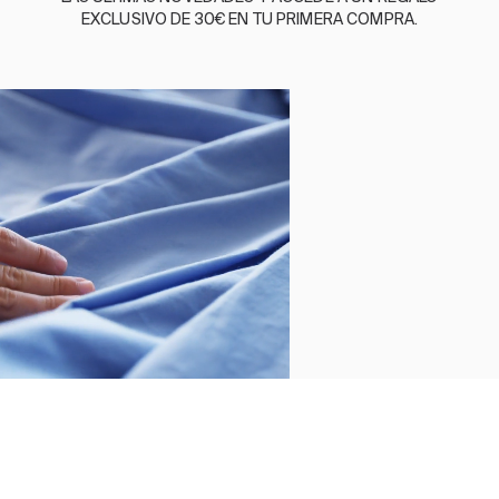
EXCLUSIVO DE 30€ EN TU PRIMERA COMPRA.
NUESTRA HISTORIA
SOMOS SOSTENIBLES
BASSOLS BUSINESS
GUÍA DE CUIDADOS
SÍGUENOS
TÉRMINOS Y
POLÍTICA DE
POLÍTICA
POLÍTICA
CANAL DE
CONDICIONES
PRIVACIDAD
DE
DE
DENUNCIAS
COOKIES
CALIDAD
©2026 BASSOLS
Cierra
Ordenado por
Limpiar
Buscar
Filtrar