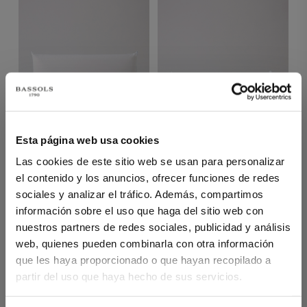
1 PIEZAS
1 PIEZAS
Esta página web usa cookies
ALMOHADA
ALMOHADA DE FIBRA
VISCOELÁSTICA VELIA
CELESTE
Las cookies de este sitio web se usan para personalizar
el contenido y los anuncios, ofrecer funciones de redes
90,00 €
sociales y analizar el tráfico. Además, compartimos
63,00 €
información sobre el uso que haga del sitio web con
nuestros partners de redes sociales, publicidad y análisis
web, quienes pueden combinarla con otra información
que les haya proporcionado o que hayan recopilado a
partir del uso que haya hecho de sus servicios.
YOU'VE REACHED THE END OF THE ITEM.