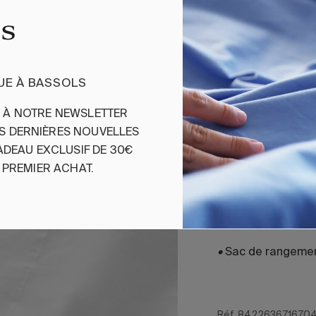
Drap Plat Cott
Drap Plat de coto
UE À BASSOLS
S
À
NOTRE
NEWSLETTER
100 % coton orga
ES
DERNIÈRES
NOUVELLES
Tissu percale 200 f
ADEAU
EXCLUSIF
DE 30€
Confectionné avec 
PREMIER
ACHAT
.
•
Sac de rangemen
Réf. 842263671670