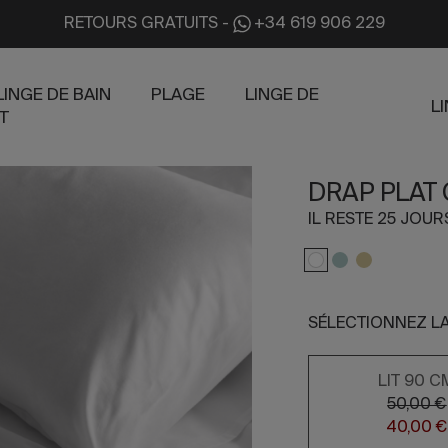
RETOURS GRATUITS
-
+34 619 906 229
LINGE DE BAIN
PLAGE
LINGE DE
L
T
DRAP PLAT
IL RESTE 25 JOU
SÉLECTIONNEZ LA
LIT 90 C
50,00 €
40,00 €