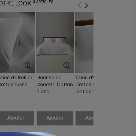
6 ARTICLES
OTRE LOOK
aies d´Oreiller
Housse de
Taies d'Oreiller
Couette
otton Blanc
Couette Cotton
Cotton Blanc
Synthéti
Blanc
(Set de 2)
Pearl Du
+ 250gr
Ajouter
Ajouter
Ajouter
Ajou