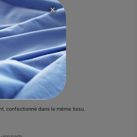
on Blanc
n organique.
nique GOTS©.
ils.
surpiqûre.
t, confectionné dans le même tissu.
4-agrupado