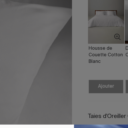
Housse de
Couette Cotton
C
Blanc
Ajouter
Taies d'Oreille