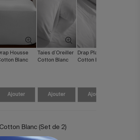
Drap Housse
Taies d´Oreiller
Drap Plat
Couette
otton Blanc
Cotton Blanc
Cotton Blanc
Synthéti
Pearl Du
+ 250gr
Ajouter
Ajouter
Ajouter
Ajou
r Cotton Blanc (Set de 2)