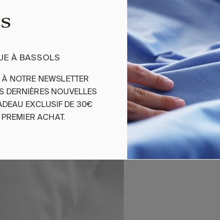
100 % coton orga
Tissu percale 200 
Fermeture avec rab
• 2 Taies d'oreiller
• Sac de rangemen
UE À BASSOLS
S
À
NOTRE
NEWSLETTER
ES
DERNIÈRES
NOUVELLES
Réf. 8422636718319
ADEAU
EXCLUSIF
DE 30€
PREMIER
ACHAT
.