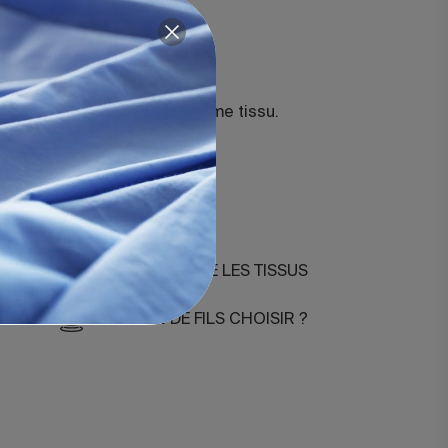
nique GOTS©
TC.
at.
 (carré)
t, confectionné dans le même tissu.
-agrupado
DIFFÉRENCES ENTRE LES TISSUS
COMBIEN DE FILS CHOISIR ?