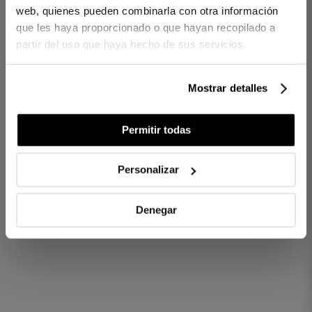
web, quienes pueden combinarla con otra información
Drap Housse Satin 400 Blanc
que les haya proporcionado o que hayan recopilado a
partir del uso que haya hecho de sus servicios.
Drap housse en satin de 400 fils.
100 % coton peigné et mercerisé.
Tissu satin 400 fils.
Mostrar detalles
Réf. 8422636826120-agrupado
Permitir todas
DIFFÉRENCES ENTRE LES TISSUS
Personalizar
COMBIEN DE FILS CHOISIR ?
Denegar