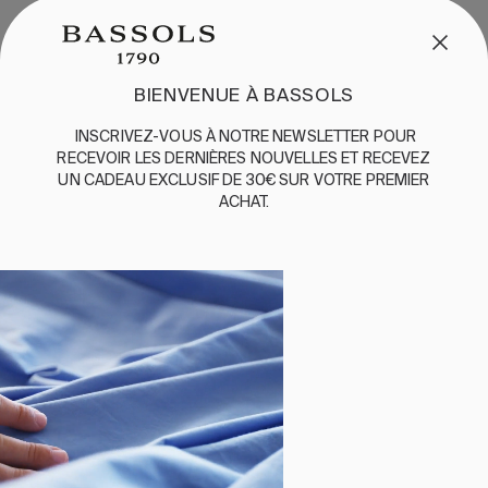
SERVICE CLIENT
/
CONTACT
+34 932 070 450
BIENVENUE À BASSOLS
QUESTIONS FRÉQUENTES
EXPÉDITION ET RETOURS
INSCRIVEZ-VOUS
À
NOTRE
NEWSLETTER
POUR
RECEVOIR
LES
DERNIÈRES
NOUVELLES
ET
RE
CEVEZ
ENGLISH
/
ESPAÑOL
/
FRANÇAIS
UN
CADEAU
EXCLUSIF
DE 30€
SUR
VOTRE
PREMIER
ACHAT
.
BASSOLS
ABOUT US
DURABILITE
BASSOLS BUSINESS
SUIVEZ-NOUS
TERMES ET CONDITIONS
POLITIQUE DE CONFIDENTIALITÉ
©2026 COPYRIGHT © 2013-PRESENT MAGENTO, INC. ALL
RIGHTS RESERVED.