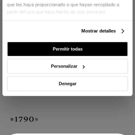
que les haya proporcionado o que hayan recopilado a
partir del uso que haya hecho de sus servicios.
Mostrar detalles
BIENVENUE À BASSOLS
Permitir todas
Inscrivez-vous à notre newsletter pour
recevoir les dernières nouvelles et recevez
un cadeau exclusif de 30€ sur votre
Personalizar
premier achat.
Denegar