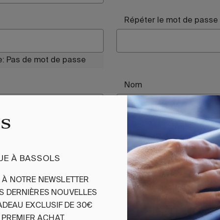
Répéter le mot de passe
e:
Pas de mot de passe
Nom
e de confidentialité
UE À BASSOLS
S
À
NOTRE
NEWSLETTER
ES
DERNIÈRES
NOUVELLES
ADEAU
EXCLUSIF
DE 30€
PREMIER
ACHAT
.