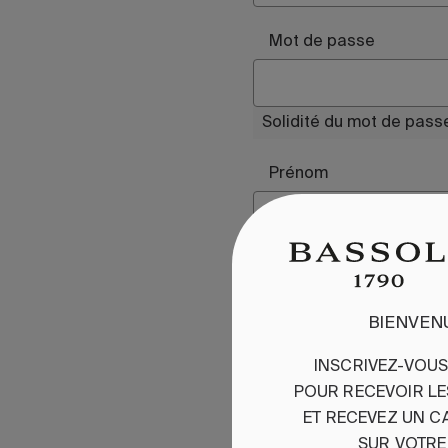
Mot de passe
Solidité du mot de pass
Prénom
J'accepte la
politiqu
Se souvenir de moi
BIENVEN
INSCRIVEZ-VOU
POUR
RECEVOIR
L
ET
RE
CEVEZ
UN
C
SUR
VOTRE