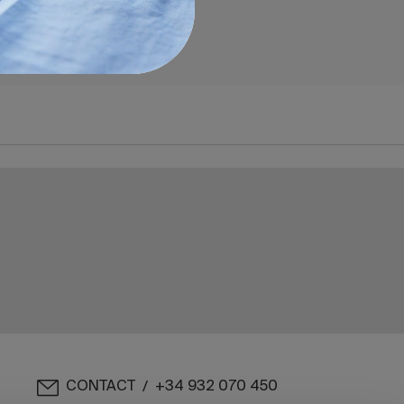
CONTACT
+34 932 070 450
/