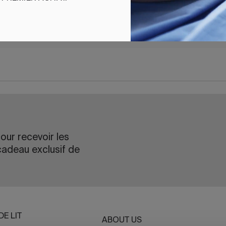
our recevoir les
cadeau exclusif de
DE LIT
ABOUT US