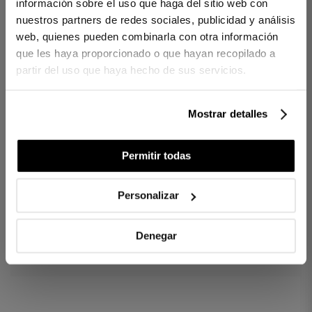
información sobre el uso que haga del sitio web con
Couvre-lit Bouti Royal Blanc
nuestros partners de redes sociales, publicidad y análisis
web, quienes pueden combinarla con otra información
Couvre-lit boutis en coton égyptien avec de la texture.
que les haya proporcionado o que hayan recopilado a
partir del uso que haya hecho de sus servicios.
100 % coton peigné et mercerisé.
Tissu satin 300 fils.
Rembourrage garni de cuir souple
Mostrar detalles
- 1 Couvre-lit Bouti
Permitir todas
Réf. 8422636733343-agrupado
Personalizar
DIFFÉRENCES ENTRE LES TISSUS
Denegar
COMBIEN DE FILS CHOISIR ?