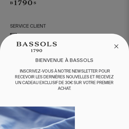
SERVICE CLIENT
/
CONTACT
+34 932 070 450
QUESTIONS FRÉQUENTES
EXPÉDITION ET RETOURS
BIENVENUE À BASSOLS
ENGLISH
/
ESPAÑOL
/
FRANÇAIS
INSCRIVEZ-VOUS
À
NOTRE
NEWSLETTER
POUR
BASSOLS
RECEVOIR
LES
DERNIÈRES
NOUVELLES
ET
RE
CEVEZ
UN
CADEAU
EXCLUSIF
DE 30€
SUR
VOTRE
PREMIER
ABOUT US
ACHAT
.
DURABILITE
BASSOLS BUSINESS
SUIVEZ-NOUS