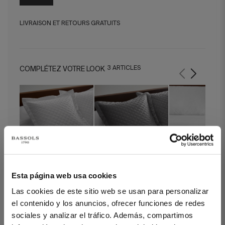
LIVRAISON ET RETOURS GRATUITS
3 ARTICLES
COMPLÉTEZ VOTRE LOOK
Esta página web usa cookies
Taies d' Oreiller Royal
Taies d' Oreiller Royal
Drap Housse Satin
Blanc (Set de 2)
Gris (Set de 2)
Blanc
Las cookies de este sitio web se usan para personalizar
el contenido y los anuncios, ofrecer funciones de redes
sociales y analizar el tráfico. Además, compartimos