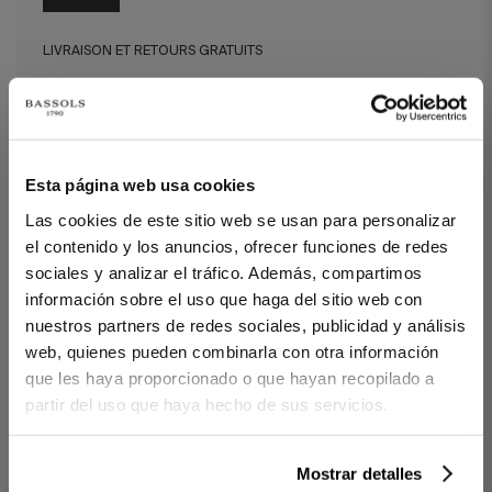
LIVRAISON ET RETOURS GRATUITS
Taies d' Oreiller Royal Blanc (Set de 2)
Esta página web usa cookies
Taie d’oreiller en coton avec de la texture.
Las cookies de este sitio web se usan para personalizar
el contenido y los anuncios, ofrecer funciones de redes
100 % coton peigné et mercerisé.
sociales y analizar el tráfico. Además, compartimos
Tissu satin 300 fils.
información sobre el uso que haga del sitio web con
Rembourrage garni de cuir souple.
nuestros partners de redes sociales, publicidad y análisis
web, quienes pueden combinarla con otra información
• 2 Taies d' oreiller
que les haya proporcionado o que hayan recopilado a
partir del uso que haya hecho de sus servicios.
Réf. 8422636733381-agrupado
Mostrar detalles