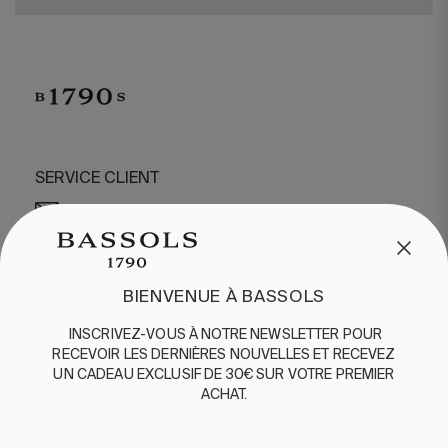
SERVICE CLIENT
/
CONTACT
+34 932 070 450
QUESTIONS FRÉQUENTES
EXPÉDITION ET RETOURS
BIENVENUE À BASSOLS
ENGLISH
/
ESPAÑOL
/
FRANÇAIS
INSCRIVEZ-VOUS
À
NOTRE
NEWSLETTER
POUR
BASSOLS
RECEVOIR
LES
DERNIÈRES
NOUVELLES
ET
RE
CEVEZ
UN
CADEAU
EXCLUSIF
DE 30€
SUR
VOTRE
PREMIER
ABOUT US
ACHAT
.
DURABILITE
BASSOLS BUSINESS