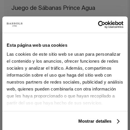
Juego de Sábanas Prince Agua
Juego de sábanas en
algodón premium.
Confeccionado
artesanalmente, este modelo de alta gama se teje en 400 hilos
y se termina en doble bordón. Únicamente las fibras más suaves
forman parte de esta pieza textil para una experiencia respetuosa
con tu piel.
Esta página web usa cookies
Las cookies de este sitio web se usan para personalizar
DETALLES
el contenido y los anuncios, ofrecer funciones de redes
100% algodón de fibra larga peinado y mercerizado.
sociales y analizar el tráfico. Además, compartimos
Satén 400 hilos.
información sobre el uso que haga del sitio web con
Confeccionado con doble bordón.
Fabricación artesanal de km0.
nuestros partners de redes sociales, publicidad y análisis
Hecho en España.
web, quienes pueden combinarla con otra información
que les haya proporcionado o que hayan recopilado a
CONTENIDO
partir del uso que haya hecho de sus servicios.
1 sábana encimera.
2 fundas de almohada con cierre petaca.
Mostrar detalles
Ref. 8422636924161-agrupado