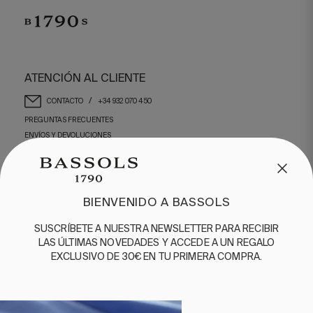
ATENCIÓN AL CLIENTE
/
CONTACTO
+34 932 070 450
PREGUNTAS FRECUENTES
ENVÍOS Y DEVOLUCIONES
ENGLISH
/
ESPAÑOL
/
FRANÇAIS
BASSOLS
BIENVENIDO A BASSOLS
NUESTRA HISTORIA
SUSCRÍBETE A NUESTRA NEWSLETTER PARA RECIBIR
SOMOS SOSTENIBLES
LAS ÚLTIMAS NOVEDADES Y ACCEDE A UN REGALO
BASSOLS BUSINESS
EXCLUSIVO DE 30€ EN TU PRIMERA COMPRA.
GUÍA DE CUIDADOS
SÍGUENOS