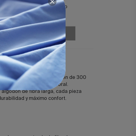
eauford
Plumas
lanco
Diamond Dúo
100 + 150 gr
Agregar
Agregar
nas Beauford Blanco
 un diseño de rayas en satén de 300
 elegancia clásica y atemporal.
algodón de fibra larga, cada pieza
durabilidad y máximo confort.