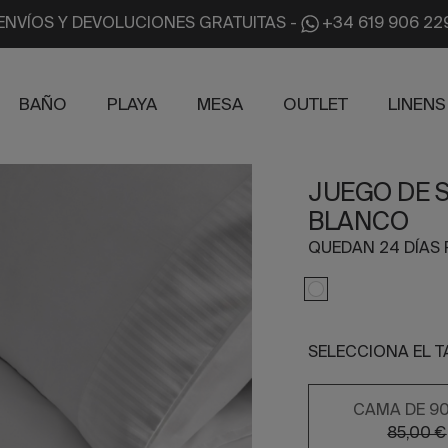
ENVÍOS Y DEVOLUCIONES GRATUITAS
-
+34 619 906 22
BAÑO
PLAYA
MESA
OUTLET
LINENS
JUEGO DE 
BLANCO
QUEDAN 24 DÍAS 
SELECCIONA EL 
CAMA DE 9
85,00 €