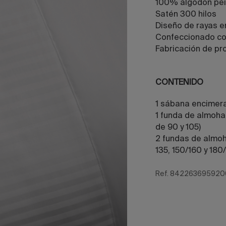
100% algodón pei
Satén 300 hilos
Diseño de rayas e
Confeccionado c
Fabricación de pr
CONTENIDO
1 sábana encimer
1 funda de almoh
de 90 y 105)
2 fundas de almo
135, 150/160 y 180
Ref. 842263695920