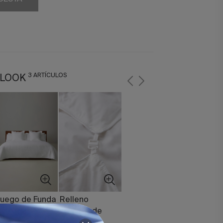
3 ARTÍCULOS
 LOOK
uego de Funda
Relleno
órdica
Nórdico de