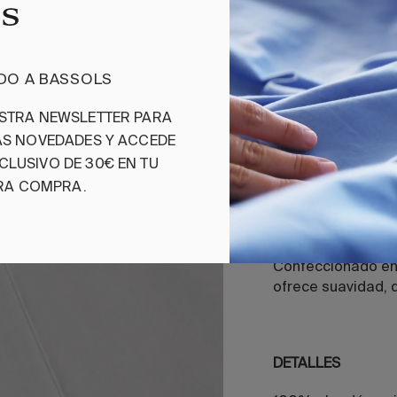
Blanco
B
B
IDO A BASSOLS
Agregar
ESTRA NEWSLETTER PARA
MAS NOVEDADES Y ACCEDE
CLUSIVO DE 30€ EN TU
RA COMPRA.
Juego de Sába
Beauford presenta
hilos, que refleja
Confeccionado en 
ofrece suavidad, 
DETALLES