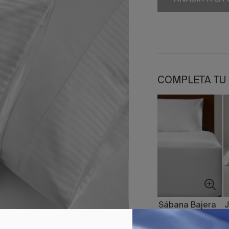
COMPLETA TU
Sábana Bajera
J
Satén 300
N