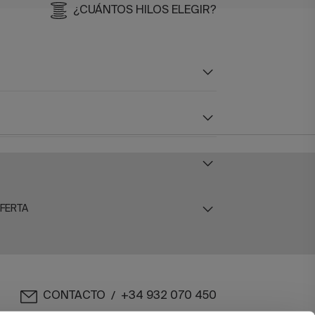
¿CUÁNTOS HILOS ELEGIR?
OFERTA
CONTACTO
+34 932 070 450
/