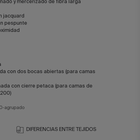
nado y mercerizado de fibra larga
n jacquard
on pespunte
oximidad
a
ada con dos bocas abiertas (para camas
hada con cierre petaca (para camas de
/200)
0-agrupado
DIFERENCIAS ENTRE TEJIDOS