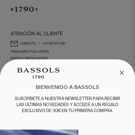
ATENCIÓN AL CLIENTE
/
CONTACTO
+34 932 070 450
PREGUNTAS FRECUENTES
ENVÍOS Y DEVOLUCIONES
ENGLISH
/
ESPAÑOL
/
FRANÇAIS
BASSOLS
BIENVENIDO A BASSOLS
NUESTRA HISTORIA
SUSCRÍBETE A NUESTRA NEWSLETTER PARA RECIBIR
SOMOS SOSTENIBLES
LAS ÚLTIMAS NOVEDADES Y ACCEDE A UN REGALO
BASSOLS BUSINESS
EXCLUSIVO DE 30€ EN TU PRIMERA COMPRA.
GUÍA DE CUIDADOS
SÍGUENOS