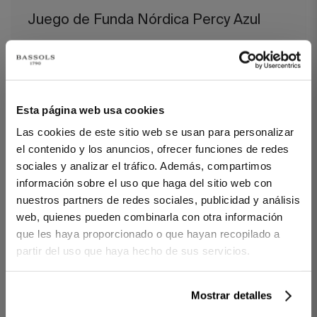
Juego de Funda Nórdica Percy Azul
Percy combina la suavidad del satén de 300 hilos con un bordón
en onda que aporta elegancia y movimiento visual.
Confeccionado artesanalmente con atención al máximo detalle,
cada fibra acaricia la piel con suavidad y envuelve el descanso
en un confort refinado y una elegancia discreta.
Esta página web usa cookies
Las cookies de este sitio web se usan para personalizar
DETALLES
el contenido y los anuncios, ofrecer funciones de redes
100% algodón peinado y mercerizado de fibra larga
sociales y analizar el tráfico. Además, compartimos
Satén 300 hilos
información sobre el uso que haga del sitio web con
Confeccionado con bordón perimetral en onda
Fabricación de proximidad
nuestros partners de redes sociales, publicidad y análisis
web, quienes pueden combinarla con otra información
que les haya proporcionado o que hayan recopilado a
CONTENIDO
partir del uso que haya hecho de sus servicios.
1 saco de funda nórdica con cierre con botones
2 fundas de almohada con cierre petaca (para camas de
150/160, 180 y 200)
Mostrar detalles
Ref. 8422636959859-agrupado