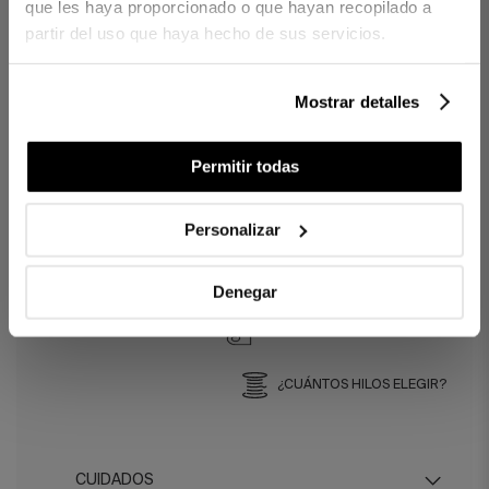
que les haya proporcionado o que hayan recopilado a
100% algodón orgánico.
partir del uso que haya hecho de sus servicios.
Tejido Percal 200 hilos.
Cierre con botones.
Mostrar detalles
CONTENIDO
Saco de funda nórdica cierre botones
Permitir todas
Bolsa de almacenaje del mismo tejido
Personalizar
Ref. 8422636717275-agrupado
Denegar
DIFERENCIAS ENTRE TEJIDOS
¿CUÁNTOS HILOS ELEGIR?
CUIDADOS