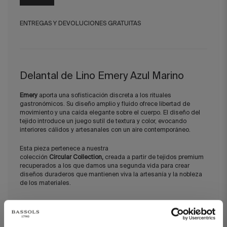
ENTREGAS Y DEVOLUCIONES GRATUITAS
Delantal de Lino Emery Azul Marino
Emery
aporta una sofisticación discreta a los rituales
gastronómicos. Su diseño amplio y
fluido ofrece libertad
de
movimiento y una caída elegante sobre el cuerpo. El diseño del
tejido introduce un juego sutil de textura y color, evocando
interiores cálidos y artesanales con un aire contemporáneo.
Esta pieza pertenece a nuestra
colección
Circular Collection,
creada a partir de tejidos premium
recuperados a los que damos una segunda vida para crear
diseños duraderos que mantienen viva la artesanía y la nobleza
de los materiales.
DETALLES