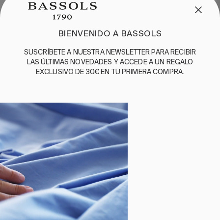
ENGLISH
/
ESPAÑOL
/
FRANÇAIS
BASSOLS
BIENVENIDO A BASSOLS
NUESTRA HISTORIA
SUSCRÍBETE A NUESTRA NEWSLETTER PARA RECIBIR
SOMOS SOSTENIBLES
LAS ÚLTIMAS NOVEDADES Y ACCEDE A UN REGALO
BASSOLS BUSINESS
EXCLUSIVO DE 30€ EN TU PRIMERA COMPRA.
GUÍA DE CUIDADOS
SÍGUENOS
TÉRMINOS Y
POLÍTICA DE
POLÍTICA
POLÍTICA
CANAL DE
CONDICIONES
PRIVACIDAD
DE
DE
DENUNCIAS
COOKIES
CALIDAD
©2026 BASSOLS
Seleccionar tamaño