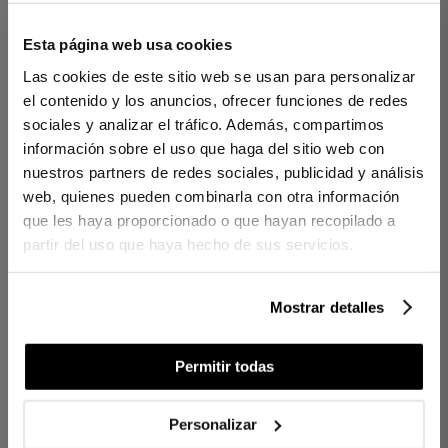
100 % Lino europeo MASTERS OF LINEN® recuperado
Cierre con botón de coco
Esta página web usa cookies
Diseño elaborado con hilo teñido
Fabricación artesanal en KM0
Las cookies de este sitio web se usan para personalizar
Hecho en España
el contenido y los anuncios, ofrecer funciones de redes
sociales y analizar el tráfico. Además, compartimos
CONTENIDO
información sobre el uso que haga del sitio web con
nuestros partners de redes sociales, publicidad y análisis
1 delantal
web, quienes pueden combinarla con otra información
Ref. 8422636992740-agrupado
que les haya proporcionado o que hayan recopilado a
partir del uso que haya hecho de sus servicios.
DIFERENCIAS ENTRE TEJIDOS
Mostrar detalles
¿CUÁNTOS HILOS ELEGIR?
Permitir todas
CUIDADOS
Personalizar