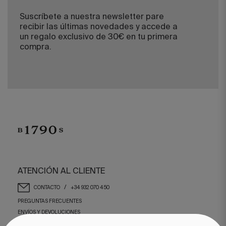
Suscríbete a nuestra newsletter pare
recibir las últimas novedades y accede a
un regalo exclusivo de 30€ en tu primera
compra.
ATENCIÓN AL CLIENTE
/
CONTACTO
+34 932 070 450
PREGUNTAS FRECUENTES
ENVÍOS Y DEVOLUCIONES