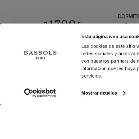
DORMIT
BAÑO
MESA
Esta página web usa cook
OUTLET
Las cookies de este sitio 
redes sociales y analizar 
HECHO 
con nuestros partners de r
información que les haya 
servicios.
TÉRMINOS Y CONDICIONES
©2026 BASSOLS
Mostrar detalles
Cierra
Ordenado por
Limpiar
Buscar
Filtrar