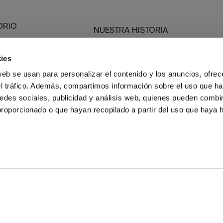
ORIO
NUESTRA HISTORIA
SOMOS SOSTENIBLES
ies
BASSOLS BUSINESS
web se usan para personalizar el contenido y los anuncios, ofrec
GUÍA DE CUIDADOS
el tráfico. Además, compartimos información sobre el uso que ha
A MEDIDA
edes sociales, publicidad y análisis web, quienes pueden combin
proporcionado o que hayan recopilado a partir del uso que haya
POLÍTICA DE PRIVACIDAD
POLÍTICA DE COOKIES
POLÍTICA DE CALIDAD
CAN