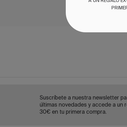
A UN REGALO EX
PRIME
Suscríbete a nuestra newsletter par
últimas novedades y accede a un r
30€ en tu primera compra.