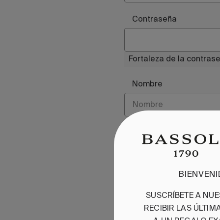
Contraseña
Fortaleza de la contras
Nombre
Acepto la
política de
Recordarme
BIENVEN
SUSCRÍBETE A NU
RECIBIR LAS ÚLTI