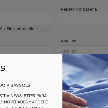
Repetir contraseña
eña:
Sin contraseña
Apellido
 privacidad
IDO A BASSOLS
ESTRA NEWSLETTER PARA
MAS NOVEDADES Y ACCEDE