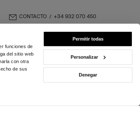
CONTACTO
+34 932 070 450
/
PREGUNTAS FRECUENTES
ENVÍOS Y DEVOLUCIONES
Permitir todas
er funciones de
ga del sitio web
ENGLISH
/
ESPAÑOL
/
FRANÇAIS
Personalizar
arla con otra
 hecho de sus
Denegar
SÍGUENOS
AL DE DENUNCIAS