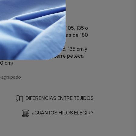
.
a
justable (para camas de 90, 105, 135 o
ana bajera clásica (para camas de 180
hada (para camas de 90, 105, 135 cm y
undas de almohada con cierre peteca
80 cm)
-agrupado
DIFERENCIAS ENTRE TEJIDOS
¿CUÁNTOS HILOS ELEGIR?