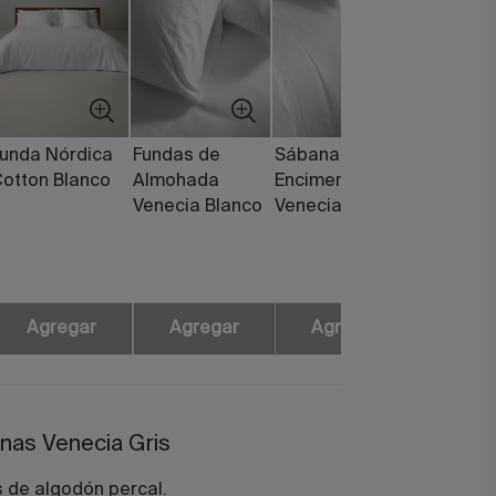
unda Nórdica
Fundas de
Sábana
Fundas d
otton Blanco
Almohada
Encimera
Cojines 
Venecia Blanco
Venecia Blanco
Blanco (P
unidades
Agregar
Agregar
Agregar
Agre
nas Venecia Gris
 de algodón percal.