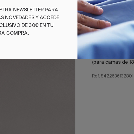
Contenido del set
ESTRA NEWSLETTER PARA
MAS NOVEDADES Y ACCEDE
• Sábana encimer
CLUSIVO DE 30€ EN TU
• Sábana bajera a
RA COMPRA.
150/160 cm) / sáb
cm)
• 1 Funda de almo
150/160 cm) / 2 f
(para camas de 1
Ref. 8422636132801