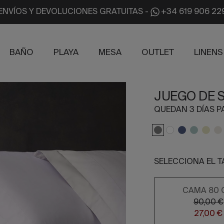
ENVÍOS Y DEVOLUCIONES GRATUITAS
-
+34 619 906 22
BAÑO
PLAYA
MESA
OUTLET
LINENS
JUEGO DE 
QUEDAN 3 DÍAS P
SELECCIONA EL 
CAMA 80 
90,00 €
27,00 €