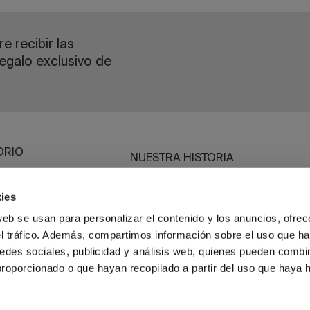
e recibir las
egalo exclusivo de
ORIO
NUESTRA HISTORIA
SOMOS SOSTENIBLES
ies
BASSOLS BUSINESS
web se usan para personalizar el contenido y los anuncios, ofrec
GUÍA DE CUIDADOS
el tráfico. Además, compartimos información sobre el uso que ha
A MEDIDA
edes sociales, publicidad y análisis web, quienes pueden combin
proporcionado o que hayan recopilado a partir del uso que haya
POLÍTICA DE PRIVACIDAD
POLÍTICA DE COOKIES
POLÍTICA DE CALIDAD
CAN