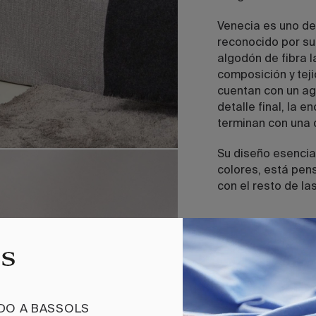
Venecia es uno de
reconocido por su
algodón de fibra l
composición y teji
cuentan con un a
detalle final, la 
terminan con una 
Su diseño esencia
colores, está pen
con el resto de la
Composición.
100% algodón peinado y 
Tejido Percal 200 TC.
Confeccionado con vaini
IDO A BASSOLS