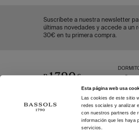
Suscríbete a nuestra newsletter par
últimas novedades y accede a un r
30€ en tu primera compra.
DORMIT
BAÑO
MESA
Esta página web usa cook
OUTLET
Las cookies de este sitio 
redes sociales y analizar 
HECHO 
con nuestros partners de r
información que les haya 
servicios.
TÉRMINOS Y CONDICIONES
©2026 BASSOLS