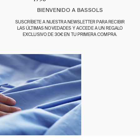
BASSOLS
BIENVENIDO A BASSOLS
NUESTRA HISTORIA
SUSCRÍBETE A NUESTRA NEWSLETTER PARA RECIBIR
SOMOS SOSTENIBLES
LAS ÚLTIMAS NOVEDADES Y ACCEDE A UN REGALO
BASSOLS BUSINESS
EXCLUSIVO DE 30€ EN TU PRIMERA COMPRA.
GUÍA DE CUIDADOS
SÍGUENOS
TÉRMINOS Y
POLÍTICA DE
POLÍTICA
POLÍTICA
CANAL DE
CONDICIONES
PRIVACIDAD
DE
DE
DENUNCIAS
COOKIES
CALIDAD
©2026 BASSOLS
Seleccionar tamaño
Cierra