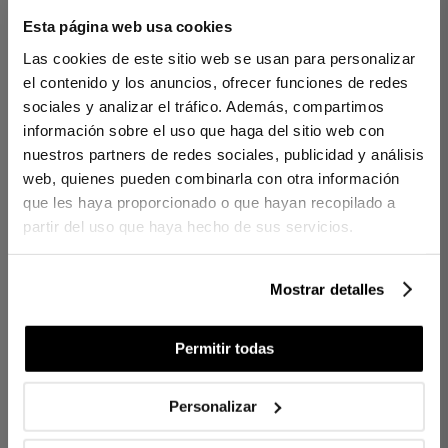
Esta página web usa cookies
100% algodón de fibra larga peinado y mercerizado.
Tejido Satén 300 hilos.
Las cookies de este sitio web se usan para personalizar
Acolchado relleno de napa.
el contenido y los anuncios, ofrecer funciones de redes
CONTENIDO
sociales y analizar el tráfico. Además, compartimos
información sobre el uso que haga del sitio web con
1 colcha bouti.
nuestros partners de redes sociales, publicidad y análisis
web, quienes pueden combinarla con otra información
Ref. 8422636737112-agrupado
que les haya proporcionado o que hayan recopilado a
partir del uso que haya hecho de sus servicios.
DIFERENCIAS ENTRE TEJIDOS
Mostrar detalles
¿CUÁNTOS HILOS ELEGIR?
Permitir todas
CUIDADOS
Personalizar