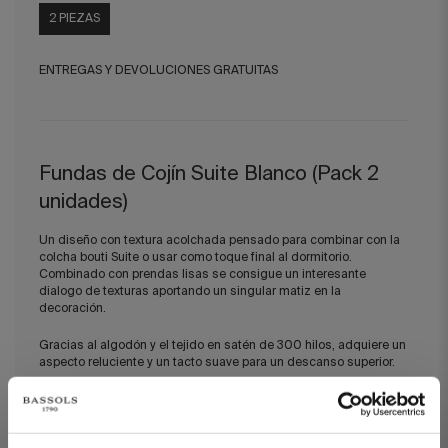
2 PIEZAS
ENTREGAS Y DEVOLUCIONES GRATUITAS
Fundas de Cojín Suite Blanco (Pack 2
unidades)
Un diseño con textura acolchada pensado para combinar con la
colcha bouti Suite o usar como toque final al dormitorio.
Combinado con prendas lisas se consigue un interesante
dialogo de texturas aportando un singular matiz en la
decoración.
Gracias al algodón y el tejido en satén de 300 hilos, adquiere un
aspecto reluciente y un tacto suave para un descanso superior.
DETALLES