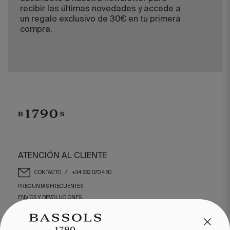
recibir las últimas novedades y accede a
un regalo exclusivo de 30€ en tu primera
compra.
ATENCIÓN AL CLIENTE
/
CONTACTO
+34 932 070 450
PREGUNTAS FRECUENTES
ENVÍOS Y DEVOLUCIONES
ENGLISH
/
ESPAÑOL
/
FRANÇAIS