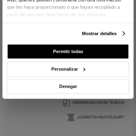
que les haya proporcionado o que hayan recopilado a
100% algodón orgánico.
partir del uso que haya hecho de sus servicios.
Tejido Percal 200 hilos.
Cierre con petaca/ boca abierta.
CONTENIDO
Mostrar detalles
1 Funda de almohada con 2 bocas (para camas de 90 o 135 cm) /
2 fundas de almohada cierre petaca (para camas de 150/160 o
Permitir todas
180 cm)
Bolsa de almacenaje del mismo tejido
Personalizar
Ref. 8422636718463-agrupado
Denegar
DIFERENCIAS ENTRE TEJIDOS
¿CUÁNTOS HILOS ELEGIR?