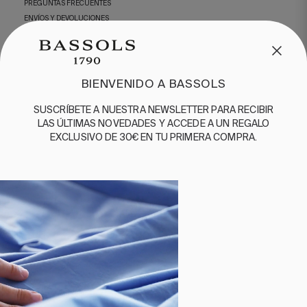
PREGUNTAS FRECUENTES
ENVÍOS Y DEVOLUCIONES
ENGLISH
/
ESPAÑOL
/
FRANÇAIS
BASSOLS
BIENVENIDO A BASSOLS
NUESTRA HISTORIA
SUSCRÍBETE A NUESTRA NEWSLETTER PARA RECIBIR
SOMOS SOSTENIBLES
LAS ÚLTIMAS NOVEDADES Y ACCEDE A UN REGALO
BASSOLS BUSINESS
EXCLUSIVO DE 30€ EN TU PRIMERA COMPRA.
GUÍA DE CUIDADOS
SÍGUENOS
TÉRMINOS Y
POLÍTICA DE
POLÍTICA
POLÍTICA
CANAL DE
CONDICIONES
PRIVACIDAD
DE
DE
DENUNCIAS
COOKIES
CALIDAD
©2026 BASSOLS