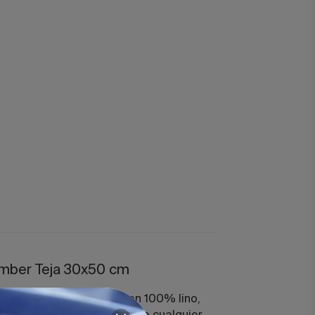
Amber Teja 30x50 cm
o Amber
, confeccionado en 100% lino,