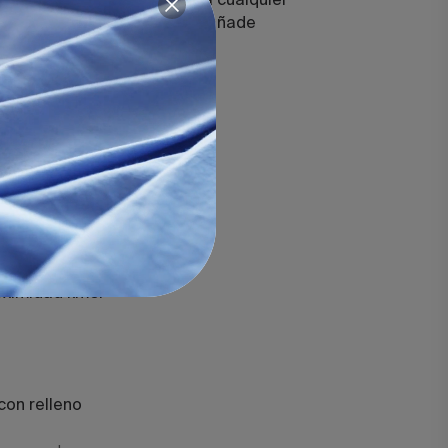
una textura sofisticada para cualquier
ante volante en los bordes añade
que de distinción.
o
era invisible.
n volante decorativo.
ueca siliconada reciclada.
oximidad km0.
 con relleno