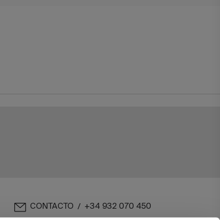
CONTACTO
+34 932 070 450
/