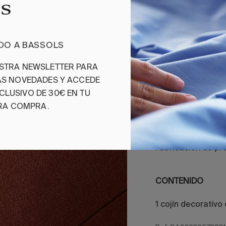
ofrece frescura y 
ambiente. Su eleg
dinamismo y un to
Incluye relleno.
IDO A BASSOLS
ESTRA NEWSLETTER PARA
DETALLES
MAS NOVEDADES Y ACCEDE
CLUSIVO DE 30€ EN TU
Funda de 100% lin
RA COMPRA.
Cierre con cremall
Confeccionado
co
Relleno de
fibra h
Fabricación de pr
CONTENIDO
1 cojín decorativo