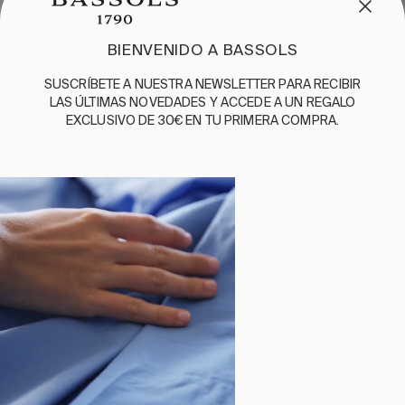
ENGLISH
/
ESPAÑOL
/
FRANÇAIS
BASSOLS
BIENVENIDO A BASSOLS
NUESTRA HISTORIA
SUSCRÍBETE A NUESTRA NEWSLETTER PARA RECIBIR
SOMOS SOSTENIBLES
LAS ÚLTIMAS NOVEDADES Y ACCEDE A UN REGALO
BASSOLS BUSINESS
EXCLUSIVO DE 30€ EN TU PRIMERA COMPRA.
GUÍA DE CUIDADOS
SÍGUENOS
TÉRMINOS Y
POLÍTICA DE
POLÍTICA
POLÍTICA
CANAL DE
CONDICIONES
PRIVACIDAD
DE
DE
DENUNCIAS
COOKIES
CALIDAD
©2026 BASSOLS
Seleccionar tamaño