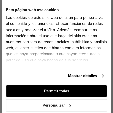
densidad, su pisada es mullida y envolvente, mientras la cenefa
en espiga aporta orden visual y un equilibrio sereno al espacio.
Esta página web usa cookies
DETALLES
Las cookies de este sitio web se usan para personalizar
100 % algodón egipcio
el contenido y los anuncios, ofrecer funciones de redes
Gramaje: 800 g/m²
sociales y analizar el tráfico. Además, compartimos
Cenefa en espiga tono sobre tono
información sobre el uso que haga del sitio web con
Base densa y estable con tacto suave
Fabricación de proximidad en KM0
nuestros partners de redes sociales, publicidad y análisis
web, quienes pueden combinarla con otra información
CONTENIDO
que les haya proporcionado o que hayan recopilado a
1 alfombrín
partir del uso que haya hecho de sus servicios.
Ref. 8422636958678-agrupado
Mostrar detalles
DIFERENCIAS ENTRE TEJIDOS
Permitir todas
¿CUÁNTOS HILOS ELEGIR?
Personalizar