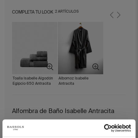
2 ARTÍCULOS
COMPLETA TU LOOK
Toalla Isabelle Algodón
Albornoz Isabelle
Egipcio 650 Antracita
Antracita
Alfombra de Baño Isabelle Antracita
El confort superior del algodón egipcio.
El alfombrín Isabelle
prolonga la experiencia del baño con una sensación de suavidad
lujosa y confort estable. Tejido en algodón egipcio de alta