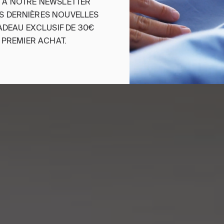
S
À
NOTRE
NEWSLETTER
ES
DERNIÈRES
NOUVELLES
LE TISSU
ADEAU
EXCLUSIF
DE 30€
PREMIER
ACHAT
.