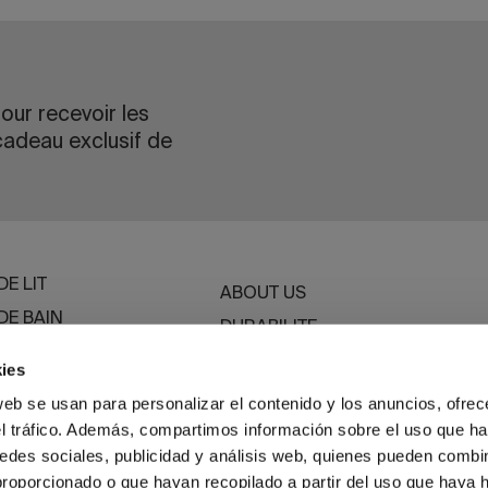
our recevoir les
cadeau exclusif de
DE LIT
ABOUT US
DE BAIN
DURABILITE
BASSOLS BUSINESS
ies
DE TABLE
web se usan para personalizar el contenido y los anuncios, ofrec
T
el tráfico. Además, compartimos información sobre el uso que ha
edes sociales, publicidad y análisis web, quienes pueden combin
proporcionado o que hayan recopilado a partir del uso que haya