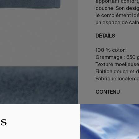
apportant confort, 
douche. Son desig
le complément idéa
un espace de calm
DÉTAILS
100 % coton
Grammage : 650 
Texture moelleuse
Finition douce et 
Fabriqué localem
CONTENU
1 tapis de bain
Réf. 842263695878