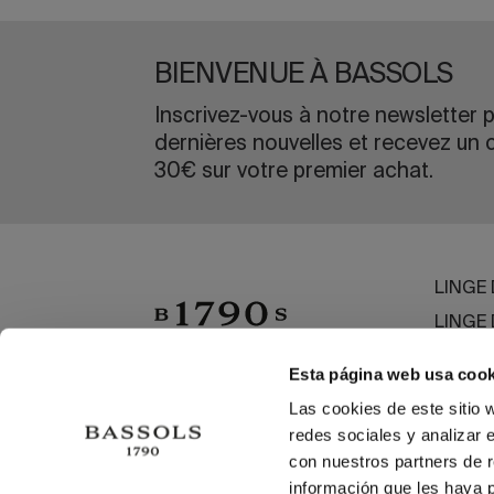
BIENVENUE À BASSOLS
Inscrivez-vous à notre newsletter p
dernières nouvelles et recevez un 
30€ sur votre premier achat.
LINGE 
LINGE 
PLAGE
Esta página web usa cook
LINGE 
Las cookies de este sitio 
OUTLE
redes sociales y analizar 
con nuestros partners de r
información que les haya 