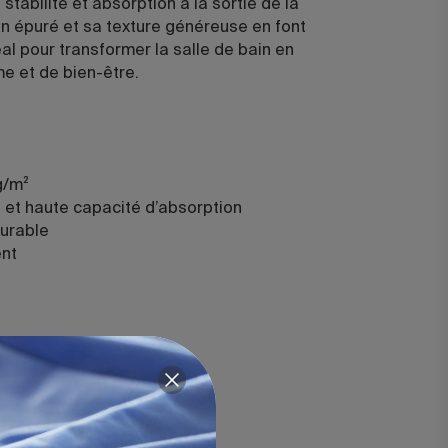
stabilité et absorption à la sortie de la
n épuré et sa texture généreuse en font
l pour transformer la salle de bain en
e et de bien-être.
g/m²
 et haute capacité d’absorption
durable
ent
4-agrupado