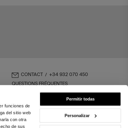
CONTACT
+34 932 070 450
/
QUESTIONS FRÉQUENTES
EXPÉDITION ET RETOURS
Permitir todas
er funciones de
ENGLISH
/
ESPAÑOL
/
FRANÇAIS
ga del sitio web
Personalizar
arla con otra
 hecho de sus