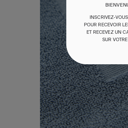
BIENVEN
INSCRIVEZ-VOU
POUR
RECEVOIR
L
ET
RE
CEVEZ
UN
C
SUR
VOTRE