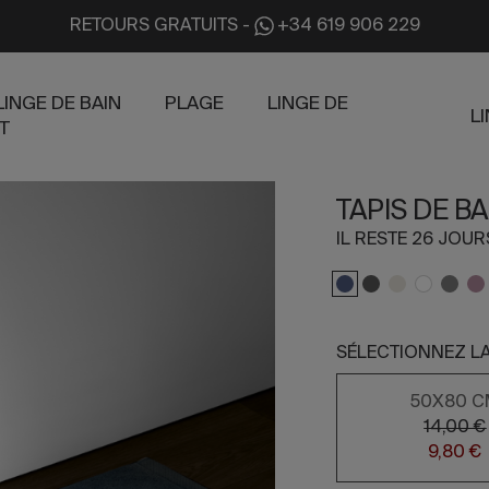
RETOURS GRATUITS
-
+34 619 906 229
LINGE DE BAIN
PLAGE
LINGE DE
L
T
TAPIS DE B
IL RESTE 26 JOU
SÉLECTIONNEZ LA
50X80 C
14,00 €
9,80 €