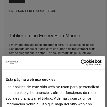
LIVRAISON ET RETOURS GRATUITS
Tablier en Lin Emery Bleu Marine
Emery apporte une sophistication discrète aux rituels culinaires.
Son design ample et fluide offre une liberté de mouvement et un
tombé élégant sur le corps. Le tissu introduit un jeu subtil de
texture et de couleur, évoquant des intérieurs chaleureux et
artisanaux avec une touche contemporaine.
Cette pièce appartient à notre collection Circular Collection, créée
à partir de textiles premium récupérés auxquels nous donnons
une seconde vie afin de créer des designs durables qui
Esta página web usa cookies
perpétuent l’artisanat et la noblesse des matériaux.
Las cookies de este sitio web se usan para personalizar
el contenido y los anuncios, ofrecer funciones de redes
DÉTAILS
sociales y analizar el tráfico. Además, compartimos
información sobre el uso que haga del sitio web con
100 % lin européen MASTERS OF LINEN® récupéré