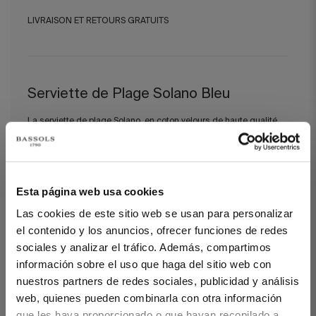
LIVRAISON ET RETOURS GRATUITS
Serviette de Plage Solano Bleu
La serviette de plage Solano, en coton velours de haute qualité,
se décline dans une palette de couleurs intemporelles reflétant
l’énergie de l’été. Légère, douce et enveloppante, elle
accompagne parfaitement les journées ensoleillées.
Esta página web usa cookies
DÉTAILS
Las cookies de este sitio web se usan para personalizar
100 % coton premiu
el contenido y los anuncios, ofrecer funciones de redes
Tissu velours au toucher doux
Fine et légère, grammage 400 g/m²
sociales y analizar el tráfico. Además, compartimos
Texture moelleuse et haute capacité d’absorption
información sobre el uso que haga del sitio web con
Fabrication locale
nuestros partners de redes sociales, publicidad y análisis
web, quienes pueden combinarla con otra información
que les haya proporcionado o que hayan recopilado a