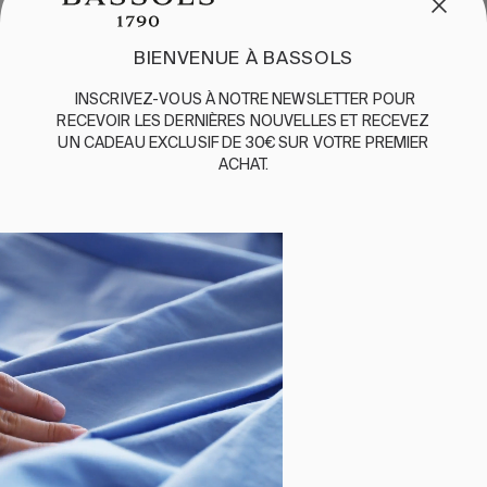
EXPÉDITION ET RETOURS
BIENVENUE À BASSOLS
ENGLISH
/
ESPAÑOL
/
FRANÇAIS
INSCRIVEZ-VOUS
À
NOTRE
NEWSLETTER
POUR
BASSOLS
RECEVOIR
LES
DERNIÈRES
NOUVELLES
ET
RE
CEVEZ
UN
CADEAU
EXCLUSIF
DE 30€
SUR
VOTRE
PREMIER
ABOUT US
ACHAT
.
DURABILITE
BASSOLS BUSINESS
SUIVEZ-NOUS
TERMES ET CONDITIONS
POLITIQUE DE CONFIDENTIALITÉ
©2026 COPYRIGHT © 2013-PRESENT MAGENTO, INC. ALL
RIGHTS RESERVED.
Sélectionner la taille