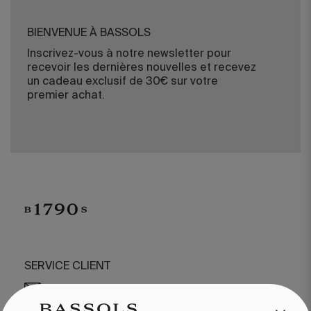
BIENVENUE À BASSOLS
Inscrivez-vous à notre newsletter pour
recevoir les dernières nouvelles et recevez
un cadeau exclusif de 30€ sur votre
premier achat.
SERVICE CLIENT
/
CONTACT
+34 932 070 450
QUESTIONS FRÉQUENTES