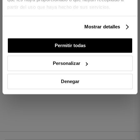
CONTENU
partir del uso que haya hecho de sus servicios.
1 serviette
Réf. 8422636973534-agrupado
Mostrar detalles
Permitir todas
DIFFÉRENCES ENTRE LES TISSUS
COMBIEN DE FILS CHOISIR ?
Personalizar
Denegar