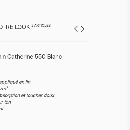
2 ARTICLES
OTRE LOOK
ain Catherine 550 Blanc
ppliqué en lin
g/m²
bsorption et toucher doux
sur ton
nt