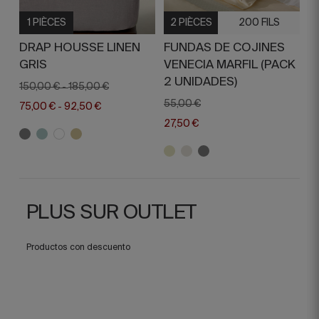
1 PIÈCES
2 PIÈCES
200 FILS
DRAP HOUSSE LINEN
FUNDAS DE COJINES
GRIS
VENECIA MARFIL (PACK
2 UNIDADES)
150,00 €
185,00 €
-
55,00 €
75,00 €
92,50 €
-
27,50 €
PLUS SUR OUTLET
Productos con descuento