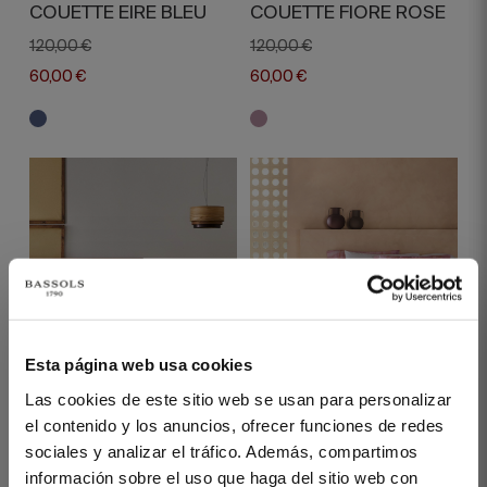
COUETTE EIRE BLEU
COUETTE FIORE ROSE
120,00 €
120,00 €
60,00 €
60,00 €
Esta página web usa cookies
1 PIÈCES
200 FILS
2 PIÈCES
200 FILS
Las cookies de este sitio web se usan para personalizar
ÉDREDON MOIRA
SET HOUSSE DE
el contenido y los anuncios, ofrecer funciones de redes
MOUTARDE
COUETTE AMARA ROSE
sociales y analizar el tráfico. Además, compartimos
230,00 €
115,00 €
información sobre el uso que haga del sitio web con