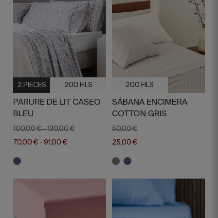
2 PIÈCES
200 FILS
200 FILS
PARURE DE LIT CASEO
SÁBANA ENCIMERA
BLEU
COTTON GRIS
100,00 €
130,00 €
50,00 €
-
70,00 €
91,00 €
25,00 €
-