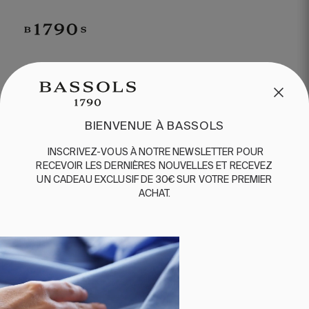
SERVICE CLIENT
/
CONTACT
+34 932 070 450
BIENVENUE À BASSOLS
QUESTIONS FRÉQUENTES
EXPÉDITION ET RETOURS
INSCRIVEZ-VOUS
À
NOTRE
NEWSLETTER
POUR
RECEVOIR
LES
DERNIÈRES
NOUVELLES
ET
RE
CEVEZ
ENGLISH
/
ESPAÑOL
/
FRANÇAIS
UN
CADEAU
EXCLUSIF
DE 30€
SUR
VOTRE
PREMIER
ACHAT
.
BASSOLS
ABOUT US
DURABILITE
BASSOLS BUSINESS
SUIVEZ-NOUS