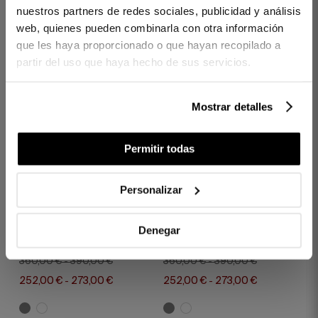
115,00 €
57,50 €
nuestros partners de redes sociales, publicidad y análisis
web, quienes pueden combinarla con otra información
que les haya proporcionado o que hayan recopilado a
partir del uso que haya hecho de sus servicios.
Mostrar detalles
Permitir todas
Personalizar
1 PIÈCES
300 FILS
1 PIÈCES
300 FILS
COUVRE-LIT BOUTI
COUVRE-LIT BOUTI
Denegar
SUITE GRIS
ROYAL GRIS
360,00 €
390,00 €
360,00 €
390,00 €
-
-
252,00 €
273,00 €
252,00 €
273,00 €
-
-