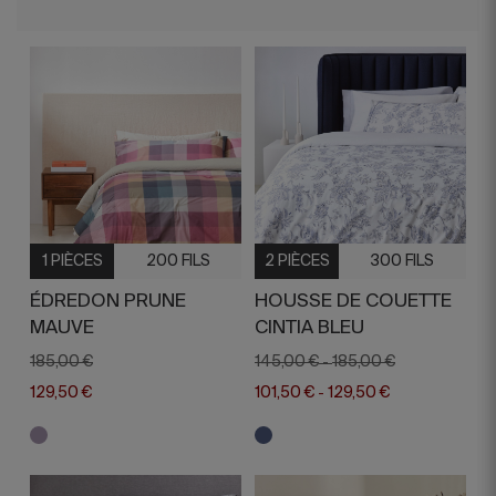
1 PIÈCES
200 FILS
2 PIÈCES
300 FILS
ÉDREDON PRUNE
HOUSSE DE COUETTE
MAUVE
CINTIA BLEU
185,00 €
145,00 €
185,00 €
-
129,50 €
101,50 €
129,50 €
-