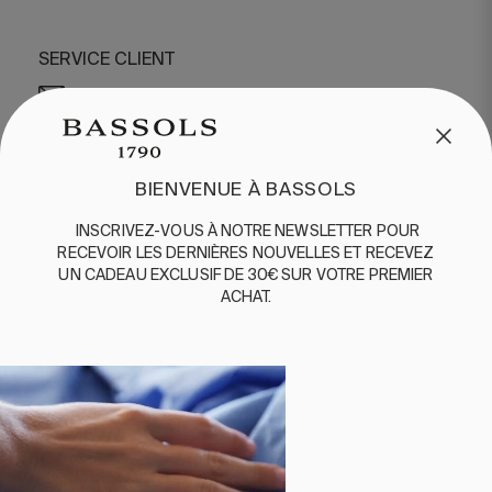
SERVICE CLIENT
/
CONTACT
+34 932 070 450
QUESTIONS FRÉQUENTES
EXPÉDITION ET RETOURS
BIENVENUE À BASSOLS
ENGLISH
/
ESPAÑOL
/
FRANÇAIS
INSCRIVEZ-VOUS
À
NOTRE
NEWSLETTER
POUR
BASSOLS
RECEVOIR
LES
DERNIÈRES
NOUVELLES
ET
RE
CEVEZ
UN
CADEAU
EXCLUSIF
DE 30€
SUR
VOTRE
PREMIER
ABOUT US
ACHAT
.
DURABILITE
BASSOLS BUSINESS
SUIVEZ-NOUS
TERMES ET CONDITIONS
POLITIQUE DE CONFIDENTIALITÉ