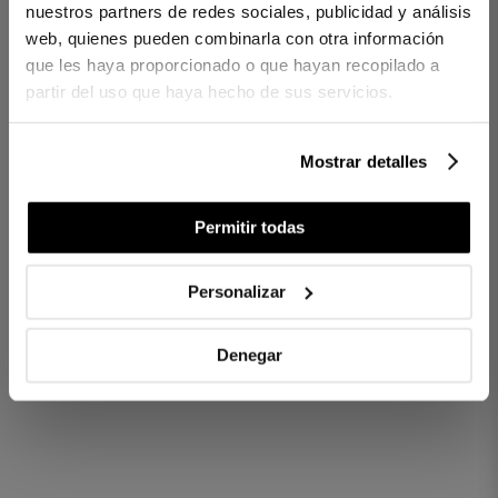
nuestros partners de redes sociales, publicidad y análisis
Housse de Couette Linen Blanc
web, quienes pueden combinarla con otra información
que les haya proporcionado o que hayan recopilado a
Housse de couette en lin, avec une finition Tumbler.
partir del uso que haya hecho de sus servicios.
100 % lin MASTERS OF LINEN©
• Fermeture avec des boutons en bois.
Mostrar detalles
• Sac de rangement, confectionné dans le même tissu.
Réf. 8422636719835-agrupado
Permitir todas
Personalizar
DIFFÉRENCES ENTRE LES TISSUS
COMBIEN DE FILS CHOISIR ?
Denegar