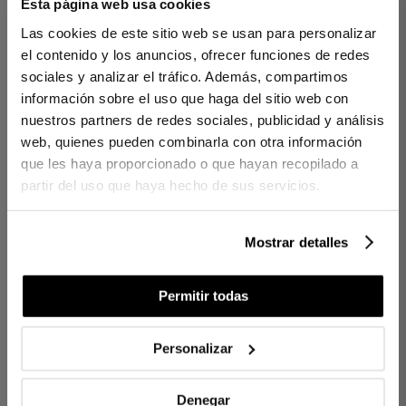
Esta página web usa cookies
Coussin en Lin Amber Tuile 30x50 cm
Las cookies de este sitio web se usan para personalizar
Le
coussin décoratif Amber
, confectionné en 100
el contenido y los anuncios, ofrecer funciones de redes
% lin, apporte fraîcheur et élégance raffinée à tout intérieur.
sociales y analizar el tráfico. Además, compartimos
Son élégant volant sur les bords crée du mouvement subtil
et une touche de distinction.
información sobre el uso que haga del sitio web con
nuestros partners de redes sociales, publicidad y análisis
Comprend un rembourrage moelleux pour le confort.
web, quienes pueden combinarla con otra información
que les haya proporcionado o que hayan recopilado a
DÉTAILS
partir del uso que haya hecho de sus servicios.
Housse: 100 % lin
Fermetureé clair invisible
Détailvolant décoratif
Mostrar detalles
Rembourra geen fibre creuse siliconée recyclée
Fabrication locale (km0)
Permitir todas
CONTENU
Personalizar
1 coussin décoratif avec rembourrage
Denegar
Réf. 8422636973831-agrupado