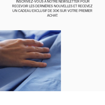
INSCRIVEZ-VOUS
À
NOTRE
NEWSLETTER
POUR
BASSOLS
RECEVOIR
LES
DERNIÈRES
NOUVELLES
ET
RE
CEVEZ
UN
CADEAU
EXCLUSIF
DE 30€
SUR
VOTRE
PREMIER
ABOUT US
ACHAT
.
DURABILITE
BASSOLS BUSINESS
SUIVEZ-NOUS
TERMES ET CONDITIONS
POLITIQUE DE CONFIDENTIALITÉ
©2026 COPYRIGHT © 2013-PRESENT MAGENTO, INC. ALL
RIGHTS RESERVED.
Sélectionner la taille
Fermer
Trier par
COUSSIN EN LIN AMBER TUILE