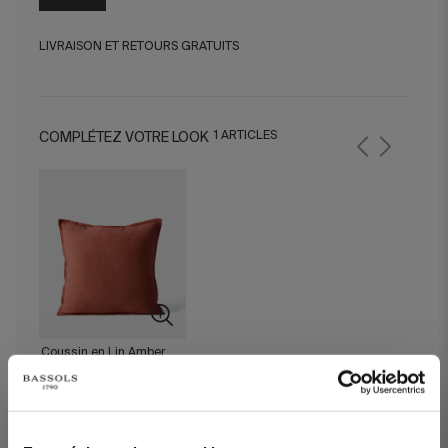
LIVRAISON ET RETOURS GRATUITS
1 ARTICLES
COMPLÉTEZ VOTRE LOOK
Coussin en Lin Amber
Tuile 50x50 cm