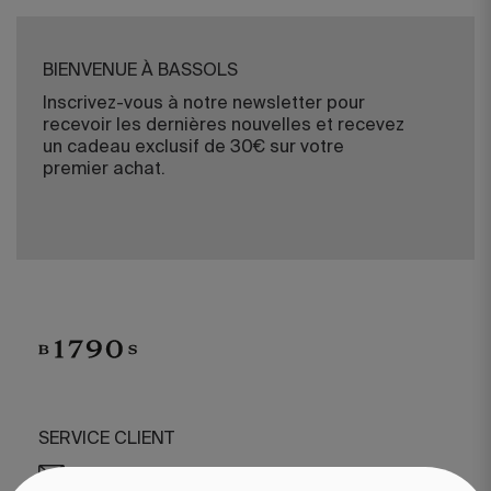
BIENVENUE À BASSOLS
Inscrivez-vous à notre newsletter pour
recevoir les dernières nouvelles et recevez
un cadeau exclusif de 30€ sur votre
premier achat.
SERVICE CLIENT
/
CONTACT
+34 932 070 450