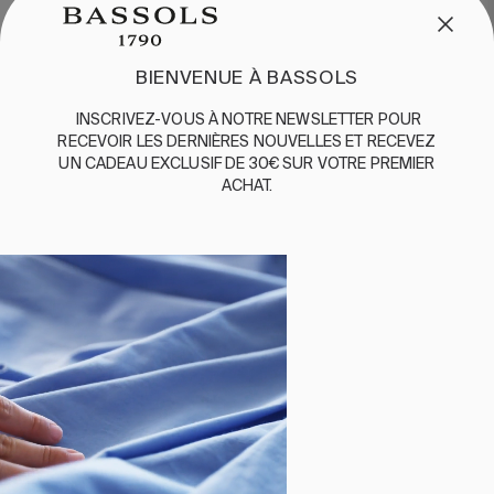
QUESTIONS FRÉQUENTES
EXPÉDITION ET RETOURS
BIENVENUE À BASSOLS
ENGLISH
/
ESPAÑOL
/
FRANÇAIS
INSCRIVEZ-VOUS
À
NOTRE
NEWSLETTER
POUR
BASSOLS
RECEVOIR
LES
DERNIÈRES
NOUVELLES
ET
RE
CEVEZ
UN
CADEAU
EXCLUSIF
DE 30€
SUR
VOTRE
PREMIER
ABOUT US
ACHAT
.
DURABILITE
BASSOLS BUSINESS
SUIVEZ-NOUS
TERMES ET CONDITIONS
POLITIQUE DE CONFIDENTIALITÉ
©2026 COPYRIGHT © 2013-PRESENT MAGENTO, INC. ALL
RIGHTS RESERVED.