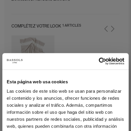
1 ARTICLES
COMPLÉTEZ VOTRE LOOK
Esta página web usa cookies
Paréo Nice Beige
Las cookies de este sitio web se usan para personalizar
el contenido y los anuncios, ofrecer funciones de redes
sociales y analizar el tráfico. Además, compartimos
información sobre el uso que haga del sitio web con
Serviette de Plage Izar Beige
nuestros partners de redes sociales, publicidad y análisis
web, quienes pueden combinarla con otra información
100% coton premium.