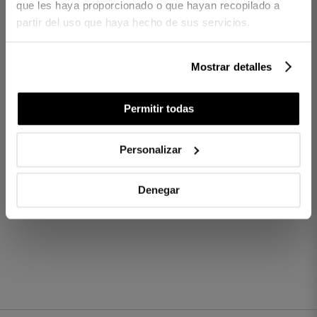
Tissu à boucle avec effet velours.
que les haya proporcionado o que hayan recopilado a
450 g/m2.
partir del uso que haya hecho de sus servicios.
- 1 Serviette de Plage
Mostrar detalles
Réf. 8422636818569-agrupado
Permitir todas
DIFFÉRENCES ENTRE LES TISSUS
Personalizar
COMBIEN DE FILS CHOISIR ?
Denegar