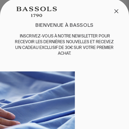
/
CONTACT
+34 932 070 450
QUESTIONS FRÉQUENTES
EXPÉDITION ET RETOURS
BIENVENUE À BASSOLS
ENGLISH
/
ESPAÑOL
/
FRANÇAIS
INSCRIVEZ-VOUS
À
NOTRE
NEWSLETTER
POUR
BASSOLS
RECEVOIR
LES
DERNIÈRES
NOUVELLES
ET
RE
CEVEZ
UN
CADEAU
EXCLUSIF
DE 30€
SUR
VOTRE
PREMIER
ABOUT US
ACHAT
.
DURABILITE
BASSOLS BUSINESS
SUIVEZ-NOUS
TERMES ET CONDITIONS
POLITIQUE DE CONFIDENTIALITÉ
©2026 COPYRIGHT © 2013-PRESENT MAGENTO, INC. ALL
RIGHTS RESERVED.