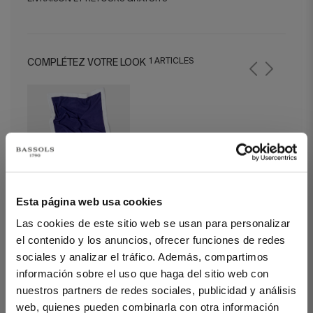
1 ARTICLES
COMPLÉTEZ VOTRE LOOK
Esta página web usa cookies
Serviette de Plage Izar
Las cookies de este sitio web se usan para personalizar
Bleu Marine
el contenido y los anuncios, ofrecer funciones de redes
sociales y analizar el tráfico. Además, compartimos
información sobre el uso que haga del sitio web con
Paréo Nice Bleu
nuestros partners de redes sociales, publicidad y análisis
web, quienes pueden combinarla con otra información