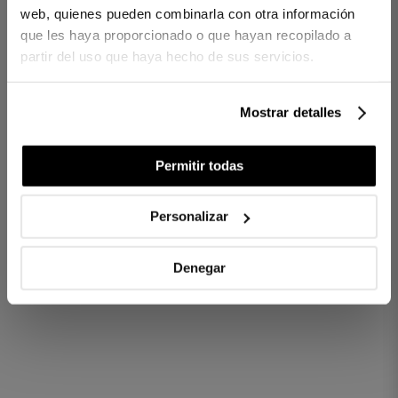
Couvre-lit Bouti Suite Blanc
web, quienes pueden combinarla con otra información
que les haya proporcionado o que hayan recopilado a
Couvre-lit boutis en coton avec de la texture.
partir del uso que haya hecho de sus servicios.
100 % coton peigné et mercerisé.
Tissu satin 300 fils.
Rembourrage garni de cuir souple
Mostrar detalles
Réf. 8422636733305-agrupado
Permitir todas
DIFFÉRENCES ENTRE LES TISSUS
Personalizar
COMBIEN DE FILS CHOISIR ?
Denegar