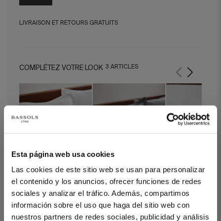
LIVRAISON ET RETOURS GRATUITS
3 ARTICLES
COMPLÉTEZ VOTRE LOOK
Esta página web usa cookies
Las cookies de este sitio web se usan para personalizar
Taies d' Oreiller Suite
Taies d' Oreiller Suite
Drap Housse Satin
el contenido y los anuncios, ofrecer funciones de redes
Blanco (Set de 2)
Gris (Set de 2)
Blanc
sociales y analizar el tráfico. Además, compartimos
información sobre el uso que haga del sitio web con
nuestros partners de redes sociales, publicidad y análisis