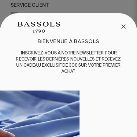
SERVICE CLIENT
/
CONTACT
+34 932 070 450
QUESTIONS FRÉQUENTES
EXPÉDITION ET RETOURS
BIENVENUE À BASSOLS
ENGLISH
/
ESPAÑOL
/
FRANÇAIS
INSCRIVEZ-VOUS
À
NOTRE
NEWSLETTER
POUR
BASSOLS
RECEVOIR
LES
DERNIÈRES
NOUVELLES
ET
RE
CEVEZ
UN
CADEAU
EXCLUSIF
DE 30€
SUR
VOTRE
PREMIER
ABOUT US
ACHAT
.
DURABILITE
BASSOLS BUSINESS
SUIVEZ-NOUS
TERMES ET CONDITIONS
POLITIQUE DE CONFIDENTIALITÉ
©2026 COPYRIGHT © 2013-PRESENT MAGENTO, INC. ALL
RIGHTS RESERVED.