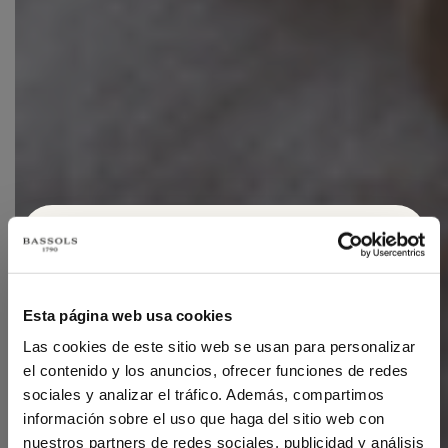
DYNAMISEZ VOTRE
Esta página web usa cookies
ENTREPRISE
Las cookies de este sitio web se usan para personalizar
el contenido y los anuncios, ofrecer funciones de redes
L'EXPÉRIENCE BASSOLS,
sociales y analizar el tráfico. Además, compartimos
ÉGALEMENT POUR VOTRE
información sobre el uso que haga del sitio web con
ÉTABLISSEMENT.
nuestros partners de redes sociales, publicidad y análisis