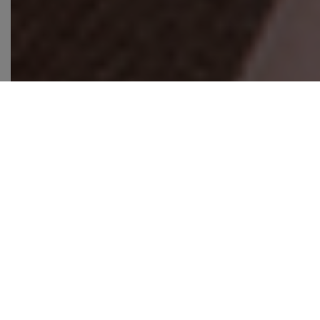
230 ans d'expertise.
Tout
a
commencé
en 1790.
Huit
générations
plus
tard
,
nous
tissons
toujours
le
lin
avec
le
même
savoir-faire, ce qui
fait
de
nous
l'un
des
plus
anciens
fabricants
européens
de
lin
encore
en
activité
.
Depuis
lors
,
nous
sommes
leaders
sur le marché
international
du
textile
,
travaillant
avec
des
clients
renommés
dans
les
secteurs
de la
mode
et de la
décoration
d'intérieur
.